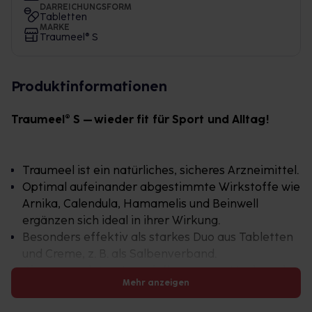
DARREICHUNGSFORM
Tabletten
MARKE
Traumeel® S
Produktinformationen
Traumeel® S – wieder fit für Sport und Alltag!
Traumeel ist ein natürliches, sicheres Arzneimittel.
Optimal aufeinander abgestimmte Wirkstoffe wie
Arnika, Calendula, Hamamelis und Beinwell
ergänzen sich ideal in ihrer Wirkung.
Besonders effektiv als starkes Duo aus Tabletten
und Creme, z. B. als Salbenverband.
Die verwendeten Arzneipflanzen von Heel werden
Mehr anzeigen
nachhaltig geerntet, unterliegen strengen
Qualitätskontrollen und sind pestizidfrei.