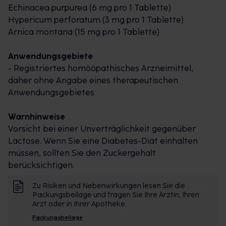
Echinacea purpurea (6 mg pro 1 Tablette)
Traumeel® S Creme
Hypericum perforatum (3 mg pro 1 Tablette)
Traumeel® S Creme kann drei Mal täglich auf die
Arnica montana (15 mg pro 1 Tablette)
betroffenen Stellen aufgetragen werden. Besonders
bewährt hat sich die Anwendung als Salbenverband
Anwendungsgebiete
über die Nacht. Hierzu die Creme dick auf die
- Registriertes homööpathisches Arzneimittel,
betroffene Stelle auftragen und locker mit einem
daher ohne Angabe eines therapeutischen
Baumwoll-Verband umwickeln.
Anwendungsgebietes
Traumeel® S Tabletten
Soweit nicht anders verordnet, drei Mal täglich eine
Warnhinweise
Tablette im Mund zergehen lassen. Traumeel® S
Vorsicht bei einer Unverträglichkeit gegenüber
kann bei Bedarf auch über einen längeren Zeitraum
Lactose. Wenn Sie eine Diabetes-Diät einhalten
von bis zu acht Wochen eingenommen werden.
müssen, sollten Sie den Zuckergehalt
berücksichtigen.
Bei Laktoseintoleranz eignen sich zusätzlich
Traumeel® S Tropfen.
Zu Risiken und Nebenwirkungen lesen Sie die
Packungsbeilage und fragen Sie Ihre Ärztin, Ihren
Traumeel® S – Tipps für den Alltag
Arzt oder in Ihrer Apotheke.
Auch schon eine Stunde zügiges Spazierengehen in
Packungsbeilage