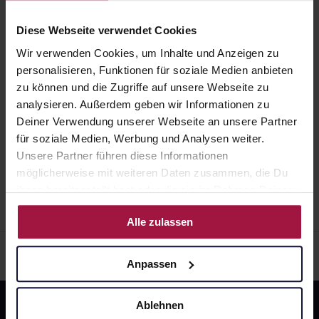
Arzt sie individuell abstimmt, sollten Sie das
11,84
€
Gegenanzeige in sich birgt.
1, 3
Diese Webseite verwendet Cookies
Arzneimittel daher nach seinen Anweisungen
anwenden.
Wir verwenden Cookies, um Inhalte und Anzeigen zu
EUPHORBIUM COMPOSITUM
personalisieren, Funktionen für soziale Medien anbieten
Nasentr.SN
zu können und die Zugriffe auf unsere Webseite zu
Nasendosierspray
analysieren. Außerdem geben wir Informationen zu
20 ml • 542,50 € / l
Pflichtangaben und Details
Deiner Verwendung unserer Webseite an unsere Partner
für soziale Medien, Werbung und Analysen weiter.
10,85
€
1, 3
Unsere Partner führen diese Informationen
möglicherweise mit weiteren Daten zusammen, die Du
ihnen bereitgestellt hast oder die sie im Rahmen Deiner
Nutzung der Dienste gesammelt haben.
Alle zulassen
Anpassen
Ablehnen