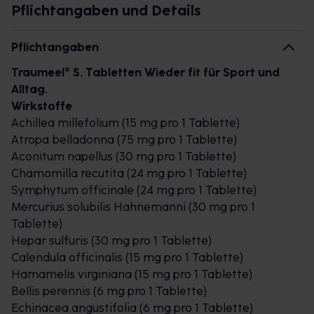
Pflichtangaben und Details
Traumeel sollte in keiner Hausapotheke fehlen.
Pflichtangaben
Nicht nur junge Menschen, sondern auch die
Traumeel® S. Tabletten Wieder fit für Sport und
sogenannten „Best Ager“ sollten körperlich aktiv
Alltag.
bleiben und sich regelmäßig bewegen, so eine
Wirkstoffe
Empfehlung des Berufsverbands der Deutschen
Achillea millefolium (15 mg pro 1 Tablette)
Internisten. Bewegung stärkt fast alle Organe im
Atropa belladonna (75 mg pro 1 Tablette)
Körper in ihrer Funktion, und somit wird das
Aconitum napellus (30 mg pro 1 Tablette)
Erkrankungsrisiko gesenkt. Egal ob beim Ausflug in
Chamomilla recutita (24 mg pro 1 Tablette)
der Natur, beim Wandern, Radfahren oder
Symphytum officinale (24 mg pro 1 Tablette)
Schwimmen – Bewegung stärkt uns und unsere
Mercurius solubilis Hahnemanni (30 mg pro 1
Gesundheit nachhaltig. Für den Einstieg in die
Tablette)
tägliche Aktivität ist es nie zu spät. Treten
Hepar sulfuris (30 mg pro 1 Tablette)
Beschwerden auf, setzen viele Menschen auf
Calendula officinalis (15 mg pro 1 Tablette)
natürliche Wirkstoffe, wie Kombinationen aus
Hamamelis virginiana (15 mg pro 1 Tablette)
Arnika, Calendula, Hamamelis und Beinwell.
Bellis perennis (6 mg pro 1 Tablette)
Echinacea angustifolia (6 mg pro 1 Tablette)
Dosierung und Art der Anwendung