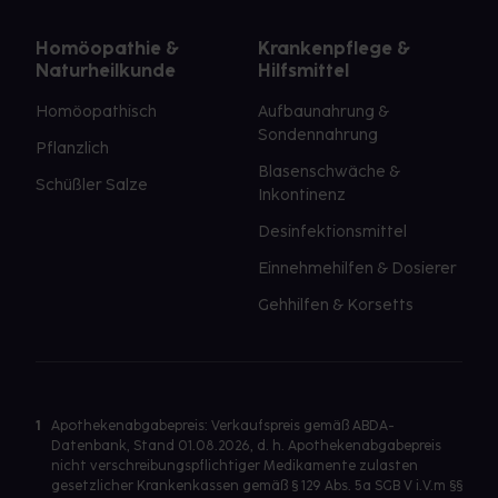
Homöopathie &
Krankenpflege &
Naturheilkunde
Hilfsmittel
Homöopathisch
Aufbaunahrung &
Sondennahrung
Pflanzlich
Blasenschwäche &
Schüßler Salze
Inkontinenz
Desinfektionsmittel
Einnehmehilfen & Dosierer
Gehhilfen & Korsetts
1
Apothekenabgabepreis: Verkaufspreis gemäß ABDA-
Datenbank, Stand 01.08.2026, d. h. Apothekenabgabepreis
nicht verschreibungspflichtiger Medikamente zulasten
gesetzlicher Krankenkassen gemäß § 129 Abs. 5a SGB V i.V.m §§