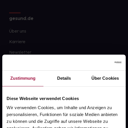
gesund.de
Über uns
Karriere
Newsletter
Barrierefreiheitserklärung
PAYBACK
Zustimmung
Details
Über Cookies
gesund-versorger.de
Sanitätshäuser
Diese Webseite verwendet Cookies
Datenschutz
Wir verwenden Cookies, um Inhalte und Anzeigen zu
personalisieren, Funktionen für soziale Medien anbieten
AGB
zu können und die Zugriffe auf unsere Webseite zu
Impressum