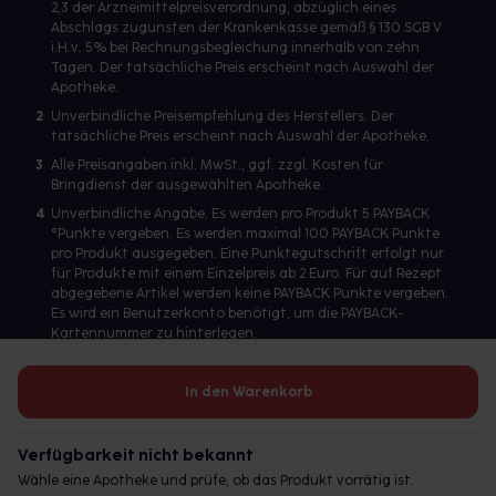
2,3 der Arzneimittelpreisverordnung, abzüglich eines
Abschlags zugunsten der Krankenkasse gemäß § 130 SGB V
i.H.v. 5% bei Rechnungsbegleichung innerhalb von zehn
Tagen. Der tatsächliche Preis erscheint nach Auswahl der
Apotheke.
2
Unverbindliche Preisempfehlung des Herstellers. Der
tatsächliche Preis erscheint nach Auswahl der Apotheke.
3
Alle Preisangaben inkl. MwSt., ggf. zzgl. Kosten für
Bringdienst der ausgewählten Apotheke.
4
Unverbindliche Angabe. Es werden pro Produkt 5 PAYBACK
°Punkte vergeben. Es werden maximal 100 PAYBACK Punkte
pro Produkt ausgegeben. Eine Punktegutschrift erfolgt nur
für Produkte mit einem Einzelpreis ab 2 Euro. Für auf Rezept
abgegebene Artikel werden keine PAYBACK Punkte vergeben.
Es wird ein Benutzerkonto benötigt, um die PAYBACK-
Kartennummer zu hinterlegen.
In den Warenkorb
Betreiber des Portals und verantwortlich: gesund.de GmbH &
Co. KG, HRA 113699, Amtsgericht München
Verfügbarkeit nicht bekannt
© 2026 gesund.de GmbH & Co. KG
Wähle eine Apotheke und prüfe, ob das Produkt vorrätig ist.