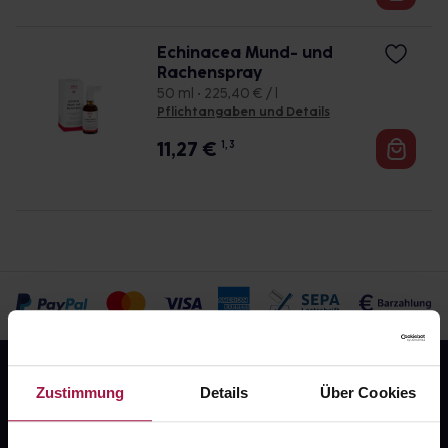
Echinacea Mund- und
Rachenspray
50 ml • 225,40 € / l
Pflichtangaben und Details
11,27
€
1, 3
Zustimmung
Details
Über Cookies