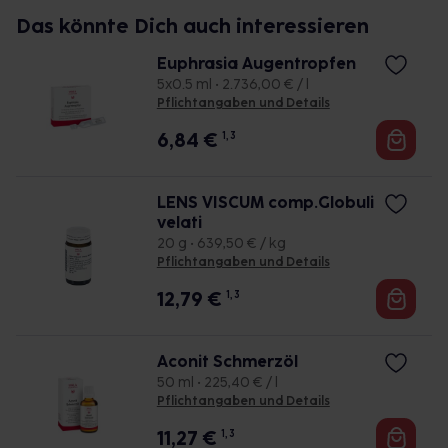
angewendet werden.
Das könnte Dich auch interessieren
Pflichtangaben Calcea Wund-Heilcreme
Euphrasia Augentropfen
Calcea Wund- und Heilcreme. Anwendungsgebiete
5x0.5 ml • 2.736,00 € / l
gemäß der anthroposophischen Menschen-
Pflichtangaben und Details
und
Naturerkenntnis. Dazu gehören: Lokale
6,84
€
1, 3
Behandlung von Wunden und oberflächennahen
Entzündungen der Haut,
bei Wundliegen
(Dekubitus), zur Vorbeugung gegen Wundliegen
LENS VISCUM comp.Globuli
(Dekubitusprophylaxe). Warnhinweise:
velati
Enthält
Cetylstearylalkohol. Enthält 109 mg Alkohol
20 g • 639,50 € / kg
(Ethanol) pro 1 g entsprechend11 % (w/w). Stand:
Pflichtangaben und Details
April 2023. WALA
Heilmittel GmbH, 73087 Bad
12,79
€
1, 3
Boll/Eckwälden.
Zu Risiken und Nebenwirkungen lesen Sie die
Packungsbeilage und fragen Sie Ihre Ärztin, Ihren
Aconit Schmerzöl
Arzt oder in Ihrer
Apotheke.
50 ml • 225,40 € / l
Pflichtangaben und Details
11,27
€
1, 3