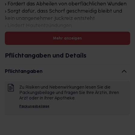
› Fördert das Abheilen von oberflächlichen Wunden
› Sorgt dafür, dass Schorf geschmeidig bleibt und
kein unangenehmer Juckreiz entsteht
› Lindert Hautentzündungen
Weitere Vorteile und Besonderheiten
Mehr anzeigen
› Natürlich wirksam
› Auch in praktischer 10-g-Tube für unterwegs
› Frei von künstlichen Duft-, Farb- und
Pflichtangaben und Details
Konservierungsstoffen
› Zieht gut ein und fettet nicht
Pflichtangaben
› Bereits ab dem Säuglingsalter
Auch geeignet für
Zu Risiken und Nebenwirkungen lesen Sie die
› Schwangere 1
Packungsbeilage und fragen Sie Ihre Ärztin, Ihren
› Stillende (nicht im Bereich der Brust anwenden) 1
Arzt oder in Ihrer Apotheke.
› Säuglinge
Packungsbeilage
› Kinder
1 In Schwangerschaft und Stillzeit sollten
Arzneimittel grundsätzlich nur nach einer Beratung
in der Apotheke oder ärztlicher Rücksprache