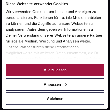
Diese Webseite verwendet Cookies
Wir verwenden Cookies, um Inhalte und Anzeigen zu
Fragen zu Deiner Bestellung?
personalisieren, Funktionen für soziale Medien anbieten
zu können und die Zugriffe auf unsere Webseite zu
Kontakt
analysieren. Außerdem geben wir Informationen zu
Deiner Verwendung unserer Webseite an unsere Partner
FAQ
für soziale Medien, Werbung und Analysen weiter.
Unsere Partner führen diese Informationen
Widerrufsformular
möglicherweise mit weiteren Daten zusammen, die Du
ihnen bereitgestellt hast oder die sie im Rahmen Deiner
Nutzung der Dienste gesammelt haben.
Alle zulassen
gesund.de
Anpassen
Über uns
Karriere
Ablehnen
Newsletter