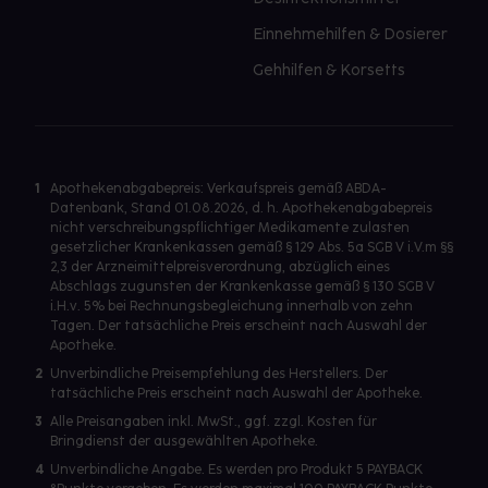
Einnehmehilfen & Dosierer
Gehhilfen & Korsetts
1
Apothekenabgabepreis: Verkaufspreis gemäß ABDA-
Datenbank, Stand 01.08.2026, d. h. Apothekenabgabepreis
nicht verschreibungspflichtiger Medikamente zulasten
gesetzlicher Krankenkassen gemäß § 129 Abs. 5a SGB V i.V.m §§
2,3 der Arzneimittelpreisverordnung, abzüglich eines
Abschlags zugunsten der Krankenkasse gemäß § 130 SGB V
i.H.v. 5% bei Rechnungsbegleichung innerhalb von zehn
Tagen. Der tatsächliche Preis erscheint nach Auswahl der
Apotheke.
2
Unverbindliche Preisempfehlung des Herstellers. Der
tatsächliche Preis erscheint nach Auswahl der Apotheke.
3
Alle Preisangaben inkl. MwSt., ggf. zzgl. Kosten für
Bringdienst der ausgewählten Apotheke.
4
Unverbindliche Angabe. Es werden pro Produkt 5 PAYBACK