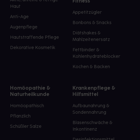
Fitness
Haut
Appetitzügler
Anti-Age
Bonbons & Snacks
Augenpflege
Diätshakes &
Hautstraffende Pflege
Mahlzeitenersatz
Dekorative Kosmetik
Fettbinder &
Kohlenhydrateblocker
Kochen & Backen
Homöopathie &
Krankenpflege &
Naturheilkunde
Hilfsmittel
Homöopathisch
Aufbaunahrung &
Sondennahrung
Pflanzlich
Blasenschwäche &
Schüßler Salze
Inkontinenz
Desinfektionsmittel