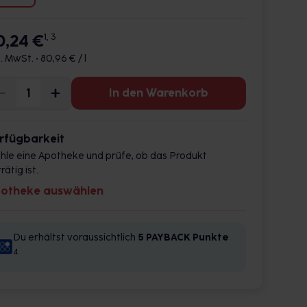
0,24 €
1, 3
l. MwSt. •
80,96 € / l
In den Warenkorb
rfügbarkeit
hle eine Apotheke und prüfe, ob das Produkt
rätig ist.
otheke auswählen
Du erhältst voraussichtlich
5 PAYBACK
Punkte
4