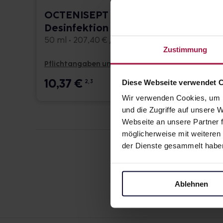
OCTENISEPT Wund-
OCTE
Desinfektion Lösung
Wund
50 ml • 207,40 € / l
20 ml •
Zustimmung
Pflichtangaben und Details
Pflicht
10,37
€
8,42
Diese Webseite verwendet 
2, 3
Wir verwenden Cookies, um I
und die Zugriffe auf unsere
Webseite an unsere Partner f
möglicherweise mit weiteren
der Dienste gesammelt habe
Ablehnen