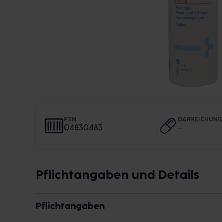
PZN
DARREICHUN
04830483
-
Pflichtangaben und Details
Pflichtangaben