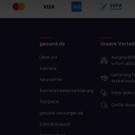
gesund.de
Unsere Vorteil
Über uns
Ausgewähl
sofort abho
Karriere
Lieferung f
Newsletter
Artikel mei
Barrierefreiheitserklärung
Freie Wahl
PAYBACK
Große Ausw
gesund-versorger.de
Sanitätshäuser