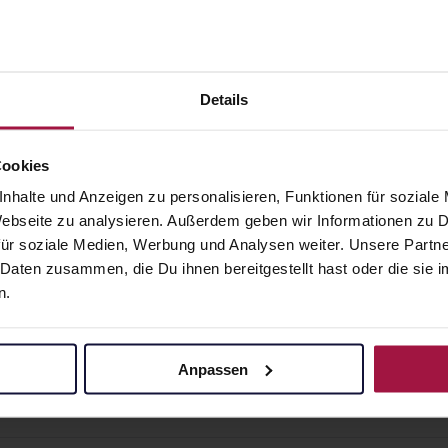
NISEPT
OCTENISEPT Lösun
gel
500 ml • 50,00 € / l
 421,00 € / l
Details
angaben und Details
Pflichtangaben und Details
€
25,00
€
Cookies
2, 3
1, 3
nhalte und Anzeigen zu personalisieren, Funktionen für soziale
 Webseite zu analysieren. Außerdem geben wir Informationen zu
ür soziale Medien, Werbung und Analysen weiter. Unsere Partne
 Daten zusammen, die Du ihnen bereitgestellt hast oder die si
n.
Anpassen