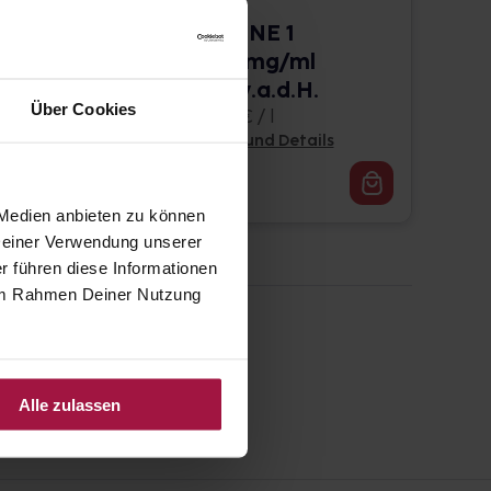
g
BETAISOCTINE 1
mg/ml + 20 mg/ml
Spray z.Anw.a.d.H.
Über Cookies
50 ml • 189,00 € / l
Pflichtangaben und Details
9,45
€
1, 3
 Medien anbieten zu können
 Deiner Verwendung unserer
r führen diese Informationen
e im Rahmen Deiner Nutzung
Alle zulassen