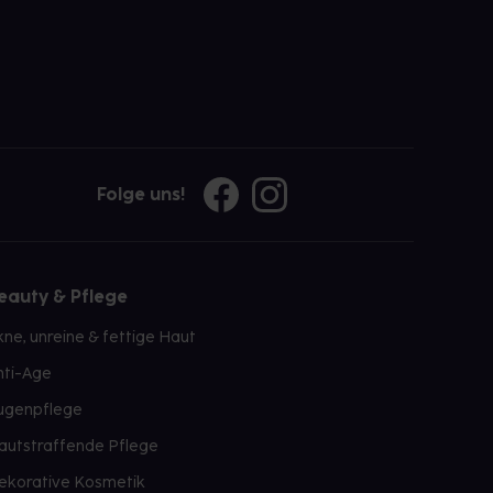
Folge uns!
eauty & Pflege
kne, unreine & fettige Haut
nti-Age
ugenpflege
autstraffende Pflege
ekorative Kosmetik