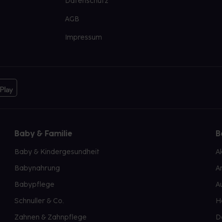
Datenschutz
AGB
Impressum
Baby & Familie
B
Baby & Kindergesundheit
A
Babynahrung
A
Babypflege
A
Schnuller & Co.
H
Zahnen & Zahnpflege
D