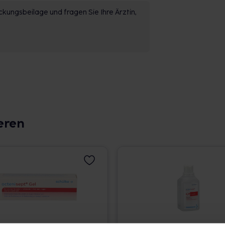
kungsbeilage und fragen Sie Ihre Ärztin,
eren