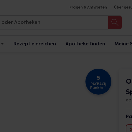
Fragen & Antworten
Über ges
Rezept einreichen
Apotheke finden
Meine 
5
O
PAYBACK
4
Punkte
S
SC
Pa
2