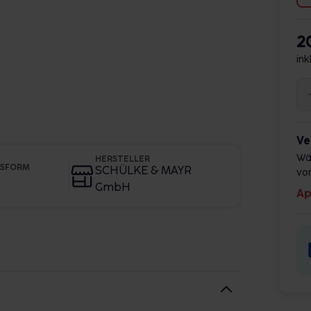
2
ink
Ve
Wä
HERSTELLER
GSFORM
SCHÜLKE & MAYR
vor
GmbH
Ap