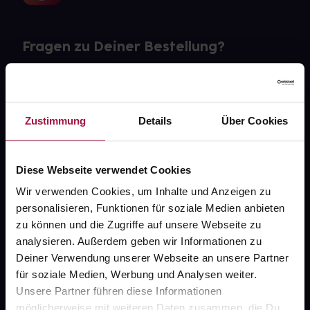
Fragen zu Deiner Bestellung?
Kontakt
FAQ
Zustimmung
Details
Über Cookies
Widerrufsformular
Diese Webseite verwendet Cookies
Wir verwenden Cookies, um Inhalte und Anzeigen zu
personalisieren, Funktionen für soziale Medien anbieten
gesund.de
zu können und die Zugriffe auf unsere Webseite zu
analysieren. Außerdem geben wir Informationen zu
Über uns
Deiner Verwendung unserer Webseite an unsere Partner
Karriere
für soziale Medien, Werbung und Analysen weiter.
Unsere Partner führen diese Informationen
Newsletter
möglicherweise mit weiteren Daten zusammen, die Du