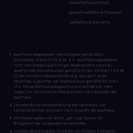
Desinfektionsmittel
Einnehmehilfen & Dosierer
Gehhilfen & Korsetts
1
Apothekenabgabepreis: Verkaufspreis gemäß ABDA-
Datenbank, Stand 01.08.2026, d. h. Apothekenabgabepreis
nicht verschreibungspflichtiger Medikamente zulasten
gesetzlicher Krankenkassen gemäß § 129 Abs. 5a SGB V i.V.m §§
2,3 der Arzneimittelpreisverordnung, abzüglich eines
Abschlags zugunsten der Krankenkasse gemäß § 130 SGB V
i.H.v. 5% bei Rechnungsbegleichung innerhalb von zehn
Tagen. Der tatsächliche Preis erscheint nach Auswahl der
Apotheke.
2
Unverbindliche Preisempfehlung des Herstellers. Der
tatsächliche Preis erscheint nach Auswahl der Apotheke.
3
Alle Preisangaben inkl. MwSt., ggf. zzgl. Kosten für
Bringdienst der ausgewählten Apotheke.
4
Unverbindliche Angabe. Es werden pro Produkt 5 PAYBACK