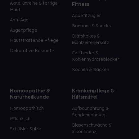
Akne, unreine & fettige
Fitness
Haut
Appetitzügler
Anti-Age
Bonbons & Snacks
Augenpflege
Diätshakes &
Hautstraffende Pflege
Mahlzeitenersatz
Dekorative Kosmetik
Fettbinder &
Kohlenhydrateblocker
Kochen & Backen
Homöopathie &
Krankenpflege &
Naturheilkunde
Hilfsmittel
Homöopathisch
Aufbaunahrung &
Sondennahrung
Pflanzlich
Blasenschwäche &
Schüßler Salze
Inkontinenz