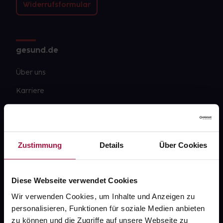
Widerrufsformular
gesund.de
Über uns
Karriere
Newsletter
Barrierefreiheitserklärung
Zustimmung
Details
Über Cookies
PAYBACK
gesund-versorger.de
Diese Webseite verwendet Cookies
Sanitätshäuser
Wir verwenden Cookies, um Inhalte und Anzeigen zu
Datenschutz
personalisieren, Funktionen für soziale Medien anbieten
AGB
zu können und die Zugriffe auf unsere Webseite zu