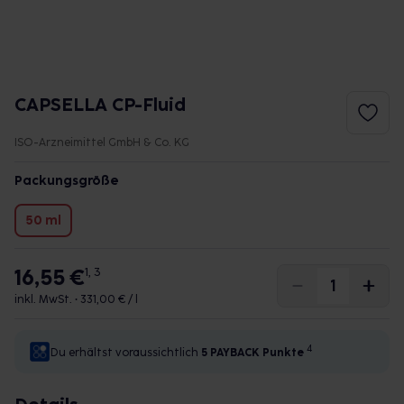
CAPSELLA CP-Fluid
ISO-Arzneimittel GmbH & Co. KG
Packungsgröße
50 ml
16,55 €
1, 3
inkl. MwSt. •
331,00 € / l
4
Du erhältst voraussichtlich
5 PAYBACK
Punkte