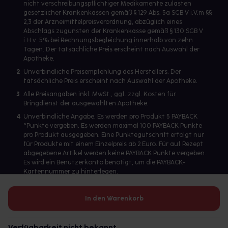
nicht verschreibungspflichtiger Medikamente zulasten
gesetzlicher Krankenkassen gemäß § 129 Abs. 5a SGB V i.V.m §§
2,3 der Arzneimittelpreisverordnung, abzüglich eines
Abschlags zugunsten der Krankenkasse gemäß § 130 SGB V
i.H.v. 5% bei Rechnungsbegleichung innerhalb von zehn
Tagen. Der tatsächliche Preis erscheint nach Auswahl der
Apotheke.
2
Unverbindliche Preisempfehlung des Herstellers. Der
tatsächliche Preis erscheint nach Auswahl der Apotheke.
3
Alle Preisangaben inkl. MwSt., ggf. zzgl. Kosten für
Bringdienst der ausgewählten Apotheke.
4
Unverbindliche Angabe. Es werden pro Produkt 5 PAYBACK
°Punkte vergeben. Es werden maximal 100 PAYBACK Punkte
pro Produkt ausgegeben. Eine Punktegutschrift erfolgt nur
für Produkte mit einem Einzelpreis ab 2 Euro. Für auf Rezept
abgegebene Artikel werden keine PAYBACK Punkte vergeben.
Es wird ein Benutzerkonto benötigt, um die PAYBACK-
Kartennummer zu hinterlegen.
In den Warenkorb
Betreiber des Portals und verantwortlich: gesund.de GmbH &
Co. KG, HRA 113699, Amtsgericht München
Verfügbarkeit nicht bekannt