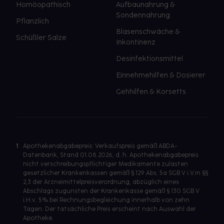
Homöopathisch
Aufbaunahrung &
Sondennahrung
Pflanzlich
Blasenschwäche &
Schüßler Salze
Inkontinenz
Desinfektionsmittel
Einnehmehilfen & Dosierer
Gehhilfen & Korsetts
1
Apothekenabgabepreis: Verkaufspreis gemäß ABDA-
Datenbank, Stand 01.08.2026, d. h. Apothekenabgabepreis
nicht verschreibungspflichtiger Medikamente zulasten
gesetzlicher Krankenkassen gemäß § 129 Abs. 5a SGB V i.V.m §§
2,3 der Arzneimittelpreisverordnung, abzüglich eines
Abschlags zugunsten der Krankenkasse gemäß § 130 SGB V
i.H.v. 5% bei Rechnungsbegleichung innerhalb von zehn
Tagen. Der tatsächliche Preis erscheint nach Auswahl der
Apotheke.