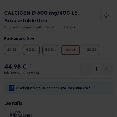
CALCIGEN D 600 mg/400 I.E.
Brausetabletten
Cooper Consumer Health Deutschland GmbH
Packungsgröße
20 St.
40 St.
50 St.
120 St.
100 St.
44,98 €
1, 3
inkl. MwSt. •
0,45 € / St.
4
Du erhältst voraussichtlich
5 PAYBACK
Punkte
Details
PZN
00662184