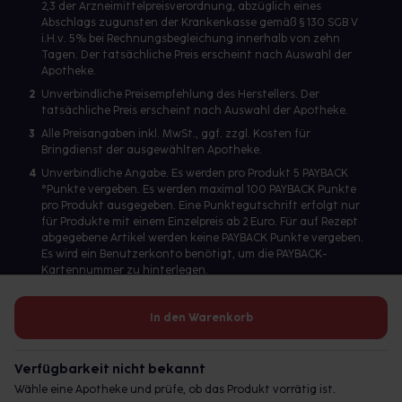
2,3 der Arzneimittelpreisverordnung, abzüglich eines
Abschlags zugunsten der Krankenkasse gemäß § 130 SGB V
i.H.v. 5% bei Rechnungsbegleichung innerhalb von zehn
Tagen. Der tatsächliche Preis erscheint nach Auswahl der
Apotheke.
2
Unverbindliche Preisempfehlung des Herstellers. Der
tatsächliche Preis erscheint nach Auswahl der Apotheke.
3
Alle Preisangaben inkl. MwSt., ggf. zzgl. Kosten für
Bringdienst der ausgewählten Apotheke.
4
Unverbindliche Angabe. Es werden pro Produkt 5 PAYBACK
°Punkte vergeben. Es werden maximal 100 PAYBACK Punkte
pro Produkt ausgegeben. Eine Punktegutschrift erfolgt nur
für Produkte mit einem Einzelpreis ab 2 Euro. Für auf Rezept
abgegebene Artikel werden keine PAYBACK Punkte vergeben.
Es wird ein Benutzerkonto benötigt, um die PAYBACK-
Kartennummer zu hinterlegen.
In den Warenkorb
Betreiber des Portals und verantwortlich: gesund.de GmbH &
Co. KG, HRA 113699, Amtsgericht München
Verfügbarkeit nicht bekannt
© 2026 gesund.de GmbH & Co. KG
Wähle eine Apotheke und prüfe, ob das Produkt vorrätig ist.