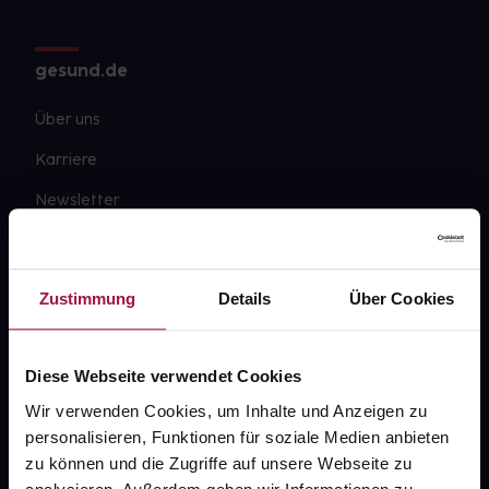
gesund.de
Über uns
Karriere
Newsletter
Barrierefreiheitserklärung
PAYBACK
Zustimmung
Details
Über Cookies
gesund-versorger.de
Sanitätshäuser
Diese Webseite verwendet Cookies
Datenschutz
Wir verwenden Cookies, um Inhalte und Anzeigen zu
personalisieren, Funktionen für soziale Medien anbieten
AGB
zu können und die Zugriffe auf unsere Webseite zu
Impressum