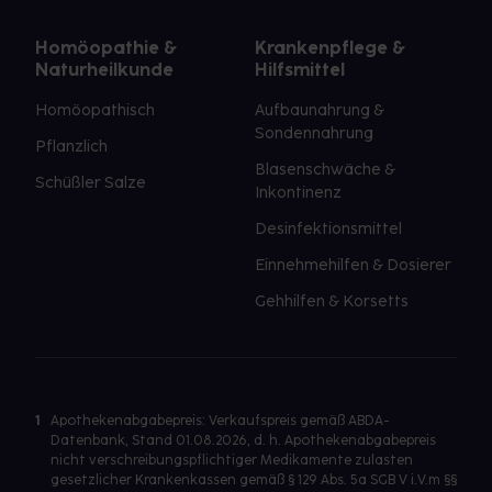
Homöopathie &
Krankenpflege &
Naturheilkunde
Hilfsmittel
Homöopathisch
Aufbaunahrung &
Sondennahrung
Pflanzlich
Blasenschwäche &
Schüßler Salze
Inkontinenz
Desinfektionsmittel
Einnehmehilfen & Dosierer
Gehhilfen & Korsetts
1
Apothekenabgabepreis: Verkaufspreis gemäß ABDA-
Datenbank, Stand 01.08.2026, d. h. Apothekenabgabepreis
nicht verschreibungspflichtiger Medikamente zulasten
gesetzlicher Krankenkassen gemäß § 129 Abs. 5a SGB V i.V.m §§