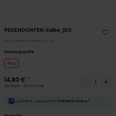
PESENDORFER-Salbe JSO
ISO-Arzneimittel GmbH & Co. KG
Packungsgröße
50 g
14,80 €
1, 3
inkl. MwSt. •
296,00 € / kg
4
Du erhältst voraussichtlich
5 PAYBACK
Punkte