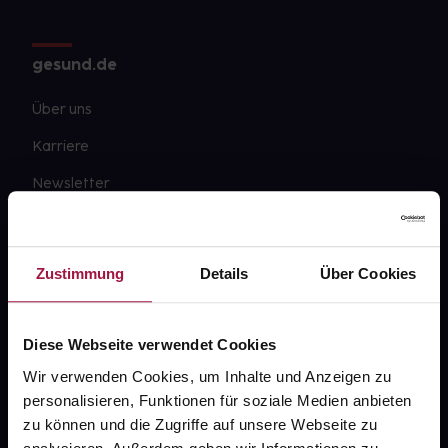
gesund.de
Über uns
Karriere
Newsletter
Barrierefreiheitserklärung
PAYBACK
Zustimmung
Details
Über Cookies
gesund-versorger.de
Sanitätshäuser
Diese Webseite verwendet Cookies
Datenschutz
Wir verwenden Cookies, um Inhalte und Anzeigen zu
personalisieren, Funktionen für soziale Medien anbieten
AGB
zu können und die Zugriffe auf unsere Webseite zu
Impressum