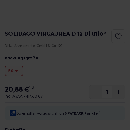
SOLIDAGO VIRGAUREA D 12 Dilution
DHU-Arzneimittel GmbH & Co. KG
Packungsgröße
50 ml
20,88 €
1, 3
inkl. MwSt. •
417,60 € / l
4
Du erhältst voraussichtlich
5 PAYBACK
Punkte