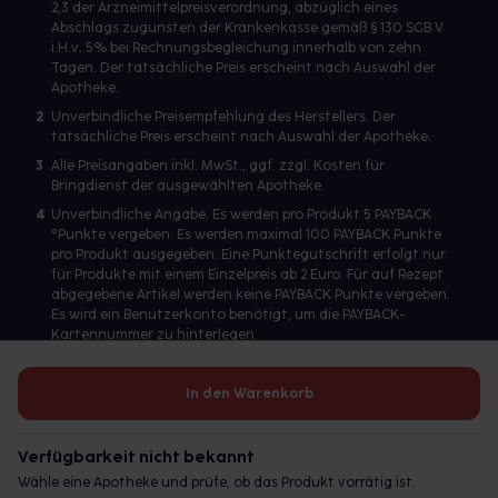
2,3 der Arzneimittelpreisverordnung, abzüglich eines
Abschlags zugunsten der Krankenkasse gemäß § 130 SGB V
i.H.v. 5% bei Rechnungsbegleichung innerhalb von zehn
Tagen. Der tatsächliche Preis erscheint nach Auswahl der
Apotheke.
2
Unverbindliche Preisempfehlung des Herstellers. Der
tatsächliche Preis erscheint nach Auswahl der Apotheke.
3
Alle Preisangaben inkl. MwSt., ggf. zzgl. Kosten für
Bringdienst der ausgewählten Apotheke.
4
Unverbindliche Angabe. Es werden pro Produkt 5 PAYBACK
°Punkte vergeben. Es werden maximal 100 PAYBACK Punkte
pro Produkt ausgegeben. Eine Punktegutschrift erfolgt nur
für Produkte mit einem Einzelpreis ab 2 Euro. Für auf Rezept
abgegebene Artikel werden keine PAYBACK Punkte vergeben.
Es wird ein Benutzerkonto benötigt, um die PAYBACK-
Kartennummer zu hinterlegen.
In den Warenkorb
Betreiber des Portals und verantwortlich: gesund.de GmbH &
Co. KG, HRA 113699, Amtsgericht München
Verfügbarkeit nicht bekannt
© 2026 gesund.de GmbH & Co. KG
Wähle eine Apotheke und prüfe, ob das Produkt vorrätig ist.