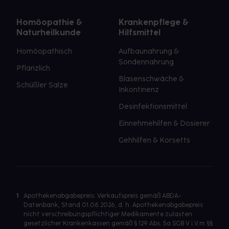
Homöopathie &
Krankenpflege &
Naturheilkunde
Hilfsmittel
Homöopathisch
Aufbaunahrung &
Sondennahrung
Pflanzlich
Blasenschwäche &
Schüßler Salze
Inkontinenz
Desinfektionsmittel
Einnehmehilfen & Dosierer
Gehhilfen & Korsetts
1
Apothekenabgabepreis: Verkaufspreis gemäß ABDA-
Datenbank, Stand 01.08.2026, d. h. Apothekenabgabepreis
nicht verschreibungspflichtiger Medikamente zulasten
gesetzlicher Krankenkassen gemäß § 129 Abs. 5a SGB V i.V.m §§