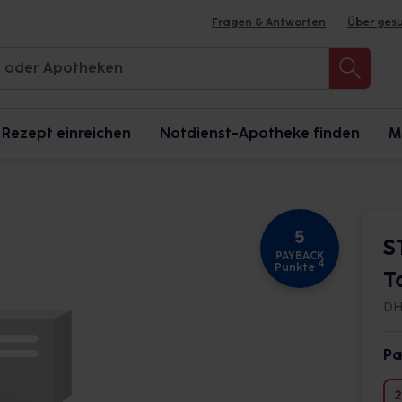
Fragen & Antworten
Über ges
Rezept einreichen
Notdienst-Apotheke finden
M
5
S
PAYBACK
4
Punkte
T
DH
Pa
2