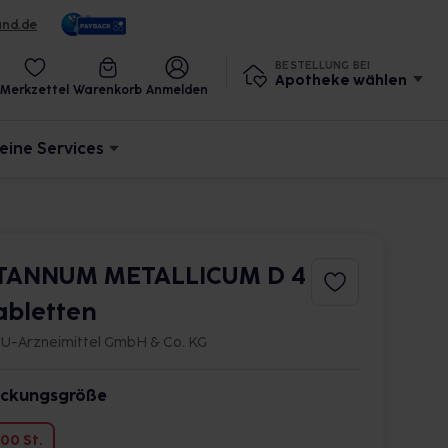
und.de
BESTELLUNG BEI
Apotheke wählen
Merkzettel
Warenkorb
Anmelden
eine Services
TANNUM METALLICUM D 4
abletten
U-Arzneimittel GmbH & Co. KG
ckungsgröße
00 St.