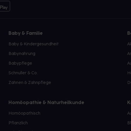
Baby & Familie
B
Baby & Kindergesundheit
A
Babynahrung
A
Babypflege
A
Schnuller & Co.
H
Zahnen & Zahnpflege
D
Homöopathie & Naturheilkunde
K
Homöopathisch
A
Pflanzlich
B