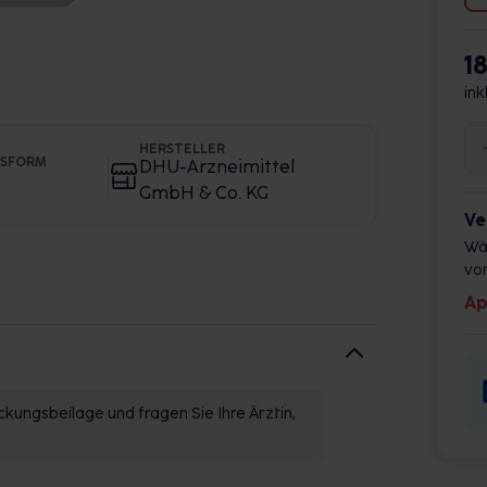
1
ink
HERSTELLER
GSFORM
DHU-Arzneimittel
GmbH & Co. KG
Ve
Wä
vor
Ap
kungsbeilage und fragen Sie Ihre Ärztin,