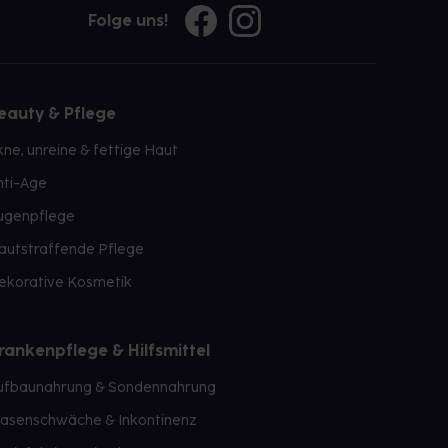
Folge uns!
eauty & Pflege
kne, unreine & fettige Haut
nti-Age
ugenpflege
autstraffende Pflege
ekorative Kosmetik
rankenpflege & Hilfsmittel
ufbaunahrung & Sondennahrung
lasenschwäche & Inkontinenz