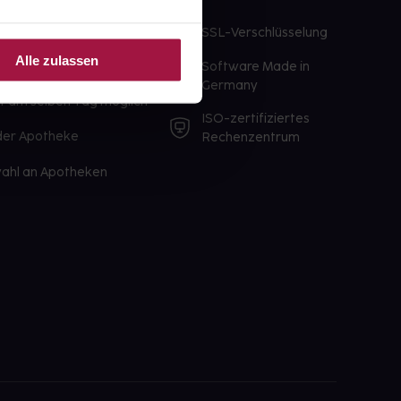
te Wunschprodukte
SSL-Verschlüsselung
lbereit
Alle zulassen
Software Made in
ür sofort verfügbare
Germany
st am selben Tag möglich
ISO-zertifiziertes
 der Apotheke
Rechenzentrum
ahl an Apotheken