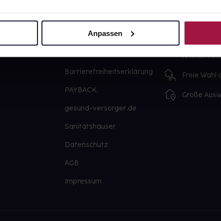
Über uns
Ausgewähl
sofort abho
Anpassen
Karriere
Lieferung f
Newsletter
Artikel mei
Barrierefreiheitserklärung
Freie Wahl
PAYBACK
Große Ausw
gesund-versorger.de
Sanitätshäuser
Datenschutz
AGB
Impressum