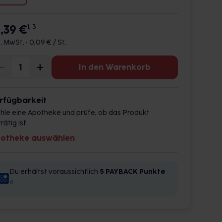
8,39 €
1, 3
l. MwSt. •
0,09 € / St.
In den Warenkorb
rfügbarkeit
hle eine Apotheke und prüfe, ob das Produkt
rätig ist.
otheke auswählen
Du erhältst voraussichtlich
5 PAYBACK
Punkte
4