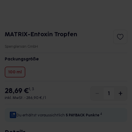
MATRIX-Entoxin Tropfen
Spenglersan GmbH
Packungsgröße
100 ml
28,69 €
1, 3
inkl. MwSt. •
286,90 € / l
4
Du erhältst voraussichtlich
5 PAYBACK
Punkte