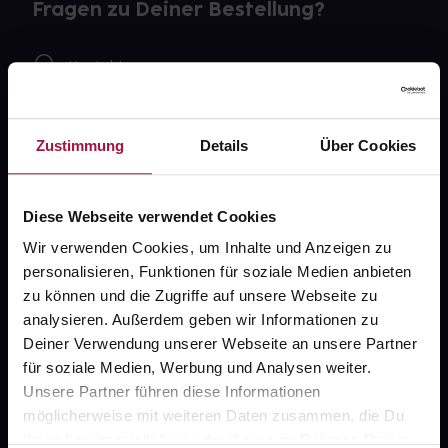
Fragen zu Deiner Bestellung?
Kontakt
FAQ
Zustimmung
Details
Über Cookies
Widerrufsformular
Diese Webseite verwendet Cookies
Wir verwenden Cookies, um Inhalte und Anzeigen zu
gesund.de
personalisieren, Funktionen für soziale Medien anbieten
zu können und die Zugriffe auf unsere Webseite zu
Über uns
analysieren. Außerdem geben wir Informationen zu
Karriere
Deiner Verwendung unserer Webseite an unsere Partner
für soziale Medien, Werbung und Analysen weiter.
Newsletter
Unsere Partner führen diese Informationen
Barrierefreiheitserklärung
möglicherweise mit weiteren Daten zusammen, die Du
ihnen bereitgestellt hast oder die sie im Rahmen Deiner