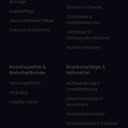
Anti-Age
Bonbons & Snacks
Augenpflege
Diätshakes &
Hautstraffende Pflege
Mahlzeitenersatz
Dekorative Kosmetik
Fettbinder &
Kohlenhydrateblocker
Kochen & Backen
Homöopathie &
Krankenpflege &
Naturheilkunde
Hilfsmittel
Homöopathisch
Aufbaunahrung &
Sondennahrung
Pflanzlich
Blasenschwäche &
Schüßler Salze
Inkontinenz
Desinfektionsmittel
Einnehmehilfen & Dosierer