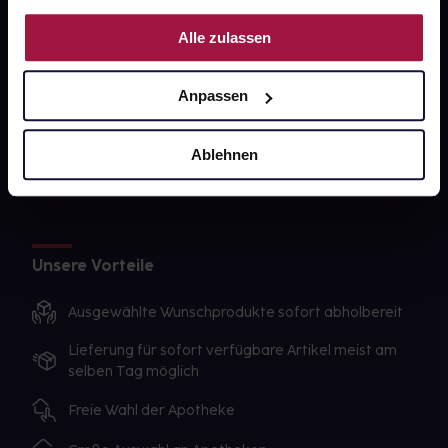
PAYBACK
Nutzung der Dienste gesammelt haben.
Alle zulassen
gesund-versorger.de
Sanitätshäuser
Anpassen
Datenschutz
AGB
Ablehnen
Impressum
Unsere Vorteile
Ausgewählte Wunschprodukte sofort abholbereit
Lieferung für sofort verfügbare Artikel meist am
selben Tag möglich
Freie Wahl der Apotheke