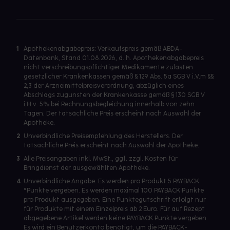
1
Apothekenabgabepreis: Verkaufspreis gemäß ABDA-
Datenbank, Stand 01.08.2026, d. h. Apothekenabgabepreis
nicht verschreibungspflichtiger Medikamente zulasten
gesetzlicher Krankenkassen gemäß § 129 Abs. 5a SGB V i.V.m §§
2,3 der Arzneimittelpreisverordnung, abzüglich eines
Abschlags zugunsten der Krankenkasse gemäß § 130 SGB V
i.H.v. 5% bei Rechnungsbegleichung innerhalb von zehn
Tagen. Der tatsächliche Preis erscheint nach Auswahl der
Apotheke.
2
Unverbindliche Preisempfehlung des Herstellers. Der
tatsächliche Preis erscheint nach Auswahl der Apotheke.
3
Alle Preisangaben inkl. MwSt., ggf. zzgl. Kosten für
Bringdienst der ausgewählten Apotheke.
4
Unverbindliche Angabe. Es werden pro Produkt 5 PAYBACK
°Punkte vergeben. Es werden maximal 100 PAYBACK Punkte
pro Produkt ausgegeben. Eine Punktegutschrift erfolgt nur
für Produkte mit einem Einzelpreis ab 2 Euro. Für auf Rezept
abgegebene Artikel werden keine PAYBACK Punkte vergeben.
Es wird ein Benutzerkonto benötigt, um die PAYBACK-