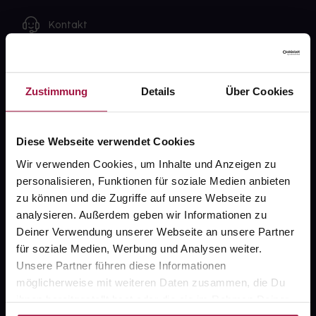
Kontakt
FAQ
Zustimmung
Details
Über Cookies
Widerrufsformular
Diese Webseite verwendet Cookies
gesund.de
Wir verwenden Cookies, um Inhalte und Anzeigen zu
personalisieren, Funktionen für soziale Medien anbieten
Über uns
zu können und die Zugriffe auf unsere Webseite zu
analysieren. Außerdem geben wir Informationen zu
Karriere
Deiner Verwendung unserer Webseite an unsere Partner
Newsletter
für soziale Medien, Werbung und Analysen weiter.
Unsere Partner führen diese Informationen
Barrierefreiheitserklärung
möglicherweise mit weiteren Daten zusammen, die Du
PAYBACK
ihnen bereitgestellt hast oder die sie im Rahmen Deiner