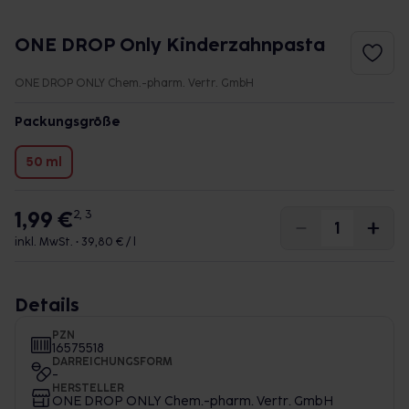
ONE DROP Only Kinderzahnpasta
ONE DROP ONLY Chem.-pharm. Vertr. GmbH
Packungsgröße
50 ml
1,99 €
2, 3
inkl. MwSt. •
39,80 € / l
Details
PZN
16575518
DARREICHUNGSFORM
-
HERSTELLER
ONE DROP ONLY Chem.-pharm. Vertr. GmbH