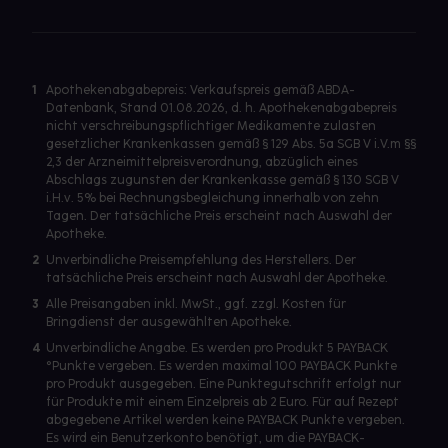
1
Apothekenabgabepreis: Verkaufspreis gemäß ABDA-
Datenbank, Stand 01.08.2026, d. h. Apothekenabgabepreis
nicht verschreibungspflichtiger Medikamente zulasten
gesetzlicher Krankenkassen gemäß § 129 Abs. 5a SGB V i.V.m §§
2,3 der Arzneimittelpreisverordnung, abzüglich eines
Abschlags zugunsten der Krankenkasse gemäß § 130 SGB V
i.H.v. 5% bei Rechnungsbegleichung innerhalb von zehn
Tagen. Der tatsächliche Preis erscheint nach Auswahl der
Apotheke.
2
Unverbindliche Preisempfehlung des Herstellers. Der
tatsächliche Preis erscheint nach Auswahl der Apotheke.
3
Alle Preisangaben inkl. MwSt., ggf. zzgl. Kosten für
Bringdienst der ausgewählten Apotheke.
4
Unverbindliche Angabe. Es werden pro Produkt 5 PAYBACK
°Punkte vergeben. Es werden maximal 100 PAYBACK Punkte
pro Produkt ausgegeben. Eine Punktegutschrift erfolgt nur
für Produkte mit einem Einzelpreis ab 2 Euro. Für auf Rezept
abgegebene Artikel werden keine PAYBACK Punkte vergeben.
Es wird ein Benutzerkonto benötigt, um die PAYBACK-