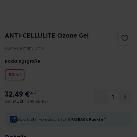
ANTI-CELLULITE Ozone Gel
ALMA-Germany GmbH
Packungsgröße
50 ml
32,49 €
2, 3
inkl. MwSt. •
649,80 € / l
4
Du erhältst voraussichtlich
5 PAYBACK
Punkte