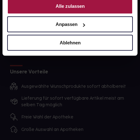
gesund-versorger.de
Alle zulassen
Sanitätshäuser
Datenschutz
Anpassen
AGB
Ablehnen
Impressum
Unsere Vorteile
Ausgewählte Wunschprodukte sofort abholbereit
Lieferung für sofort verfügbare Artikel meist am
selben Tag möglich
Freie Wahl der Apotheke
Große Auswahl an Apotheken