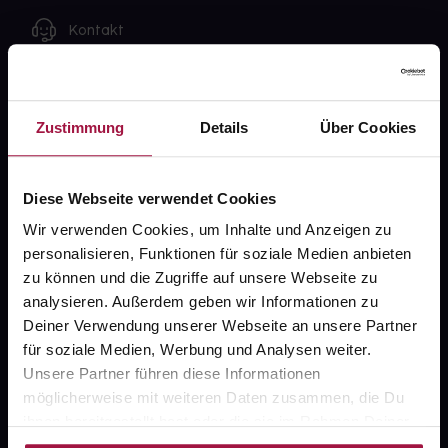
Kontakt
FAQ
Zustimmung
Details
Über Cookies
Widerrufsformular
Diese Webseite verwendet Cookies
gesund.de
Wir verwenden Cookies, um Inhalte und Anzeigen zu
personalisieren, Funktionen für soziale Medien anbieten
Über uns
zu können und die Zugriffe auf unsere Webseite zu
analysieren. Außerdem geben wir Informationen zu
Karriere
Deiner Verwendung unserer Webseite an unsere Partner
Newsletter
für soziale Medien, Werbung und Analysen weiter.
Unsere Partner führen diese Informationen
Barrierefreiheitserklärung
möglicherweise mit weiteren Daten zusammen, die Du
PAYBACK
ihnen bereitgestellt hast oder die sie im Rahmen Deiner
Nutzung der Dienste gesammelt haben.