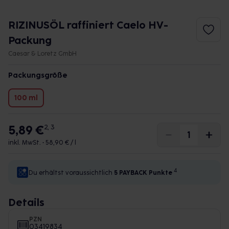
RIZINUSÖL raffiniert Caelo HV-
Packung
Caesar & Loretz GmbH
Packungsgröße
100 ml
5,89 €
2, 3
inkl. MwSt. •
58,90 € / l
4
Du erhältst voraussichtlich
5 PAYBACK
Punkte
Details
PZN
03419834