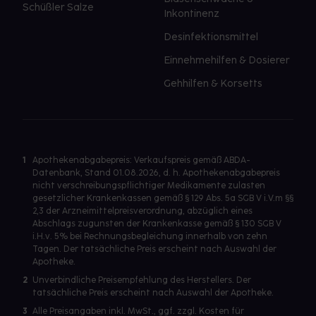
Schüßler Salze
Inkontinenz
Desinfektionsmittel
Einnehmehilfen & Dosierer
Gehhilfen & Korsetts
1
Apothekenabgabepreis: Verkaufspreis gemäß ABDA-
Datenbank, Stand 01.08.2026, d. h. Apothekenabgabepreis
nicht verschreibungspflichtiger Medikamente zulasten
gesetzlicher Krankenkassen gemäß § 129 Abs. 5a SGB V i.V.m §§
2,3 der Arzneimittelpreisverordnung, abzüglich eines
Abschlags zugunsten der Krankenkasse gemäß § 130 SGB V
i.H.v. 5% bei Rechnungsbegleichung innerhalb von zehn
Tagen. Der tatsächliche Preis erscheint nach Auswahl der
Apotheke.
2
Unverbindliche Preisempfehlung des Herstellers. Der
tatsächliche Preis erscheint nach Auswahl der Apotheke.
3
Alle Preisangaben inkl. MwSt., ggf. zzgl. Kosten für