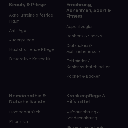
Beauty & Pflege
Ernährung,
Abnehmen, Sport &
Akne, unreine & fettige
Fitness
Haut
Appetitzügler
Anti-Age
Bonbons & Snacks
Augenpflege
Diätshakes &
Hautstraffende Pflege
Mahlzeitenersatz
Dekorative Kosmetik
Fettbinder &
Kohlenhydrateblocker
Kochen & Backen
Homöopathie &
Krankenpflege &
Naturheilkunde
Hilfsmittel
Homöopathisch
Aufbaunahrung &
Sondennahrung
Pflanzlich
Blasenschwäche &