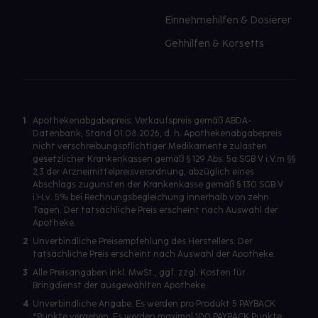
Einnehmehilfen & Dosierer
Gehhilfen & Korsetts
1
Apothekenabgabepreis: Verkaufspreis gemäß ABDA-
Datenbank, Stand 01.08.2026, d. h. Apothekenabgabepreis
nicht verschreibungspflichtiger Medikamente zulasten
gesetzlicher Krankenkassen gemäß § 129 Abs. 5a SGB V i.V.m §§
2,3 der Arzneimittelpreisverordnung, abzüglich eines
Abschlags zugunsten der Krankenkasse gemäß § 130 SGB V
i.H.v. 5% bei Rechnungsbegleichung innerhalb von zehn
Tagen. Der tatsächliche Preis erscheint nach Auswahl der
Apotheke.
2
Unverbindliche Preisempfehlung des Herstellers. Der
tatsächliche Preis erscheint nach Auswahl der Apotheke.
3
Alle Preisangaben inkl. MwSt., ggf. zzgl. Kosten für
Bringdienst der ausgewählten Apotheke.
4
Unverbindliche Angabe. Es werden pro Produkt 5 PAYBACK
°Punkte vergeben. Es werden maximal 100 PAYBACK Punkte