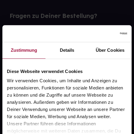
Fragen zu Deiner Bestellung?
Kontakt
FAQ
Zustimmung
Details
Über Cookies
Widerrufsformular
Diese Webseite verwendet Cookies
Wir verwenden Cookies, um Inhalte und Anzeigen zu
personalisieren, Funktionen für soziale Medien anbieten
gesund.de
zu können und die Zugriffe auf unsere Webseite zu
analysieren. Außerdem geben wir Informationen zu
Über uns
Deiner Verwendung unserer Webseite an unsere Partner
Karriere
für soziale Medien, Werbung und Analysen weiter.
Unsere Partner führen diese Informationen
Newsletter
möglicherweise mit weiteren Daten zusammen, die Du