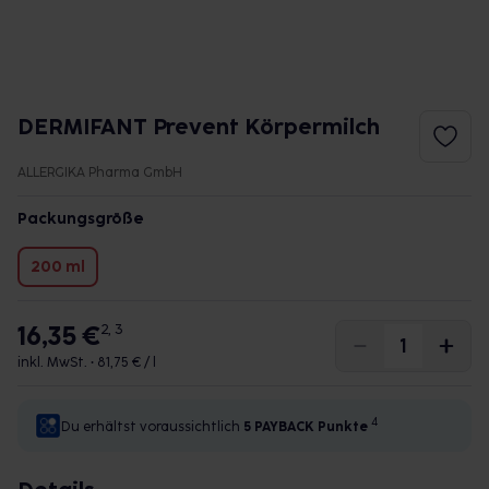
DERMIFANT Prevent Körpermilch
ALLERGIKA Pharma GmbH
Packungsgröße
200 ml
16,35 €
2, 3
inkl. MwSt. •
81,75 € / l
4
Du erhältst voraussichtlich
5 PAYBACK
Punkte