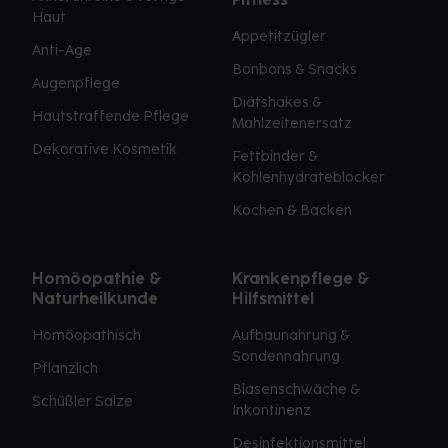
Haut
Appetitzügler
Anti-Age
Bonbons & Snacks
Augenpflege
Diätshakes &
Hautstraffende Pflege
Mahlzeitenersatz
Dekorative Kosmetik
Fettbinder &
Kohlenhydrateblocker
Kochen & Backen
Homöopathie &
Krankenpflege &
Naturheilkunde
Hilfsmittel
Homöopathisch
Aufbaunahrung &
Sondennahrung
Pflanzlich
Blasenschwäche &
Schüßler Salze
Inkontinenz
Desinfektionsmittel