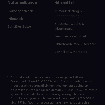
Naturheilkunde
Hilfsmittel
Homöopathisch
Aufbaunahrung &
Sondennahrung
Pflanzlich
Blasenschwäche &
Schüßler Salze
Inkontinenz
Desinfektionsmittel
Einnehmehilfen & Dosierer
Gehhilfen & Korsetts
1
Apothekenabgabepreis: Verkaufspreis gemäß ABDA-
Datenbank, Stand 01.08.2026, d. h. Apothekenabgabepreis
nicht verschreibungspflichtiger Medikamente zulasten
gesetzlicher Krankenkassen gemäß § 129 Abs. 5a SGB V i.V.m §§
2,3 der Arzneimittelpreisverordnung, abzüglich eines
Abschlags zugunsten der Krankenkasse gemäß § 130 SGB V
i.H.v. 5% bei Rechnungsbegleichung innerhalb von zehn