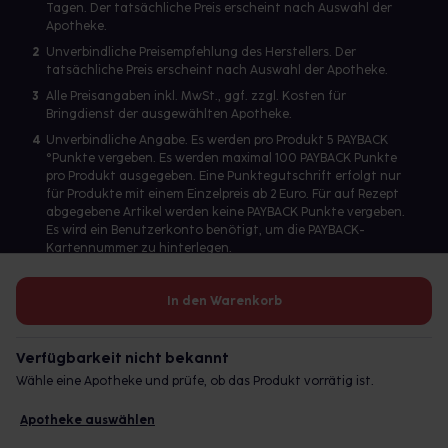
Tagen. Der tatsächliche Preis erscheint nach Auswahl der
Apotheke.
2
Unverbindliche Preisempfehlung des Herstellers. Der
tatsächliche Preis erscheint nach Auswahl der Apotheke.
3
Alle Preisangaben inkl. MwSt., ggf. zzgl. Kosten für
Bringdienst der ausgewählten Apotheke.
4
Unverbindliche Angabe. Es werden pro Produkt 5 PAYBACK
°Punkte vergeben. Es werden maximal 100 PAYBACK Punkte
pro Produkt ausgegeben. Eine Punktegutschrift erfolgt nur
für Produkte mit einem Einzelpreis ab 2 Euro. Für auf Rezept
abgegebene Artikel werden keine PAYBACK Punkte vergeben.
Es wird ein Benutzerkonto benötigt, um die PAYBACK-
Kartennummer zu hinterlegen.
In den Warenkorb
Betreiber des Portals und verantwortlich: gesund.de GmbH &
Co. KG, HRA 113699, Amtsgericht München
Verfügbarkeit nicht bekannt
© 2026 gesund.de GmbH & Co. KG
Wähle eine Apotheke und prüfe, ob das Produkt vorrätig ist.
Apotheke auswählen