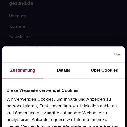
gesund.de
Über uns
Karriere
Newsletter
Barrierefreiheitserklärung
PAYBACK
gesund-versorger.de
Zustimmung
Details
Über Cookies
Sanitätshäuser
Datenschutz
Diese Webseite verwendet Cookies
Wir verwenden Cookies, um Inhalte und Anzeigen zu
AGB
personalisieren, Funktionen für soziale Medien anbieten
Impressum
zu können und die Zugriffe auf unsere Webseite zu
analysieren. Außerdem geben wir Informationen zu
Deiner Verwendung unserer Webseite an unsere Partner