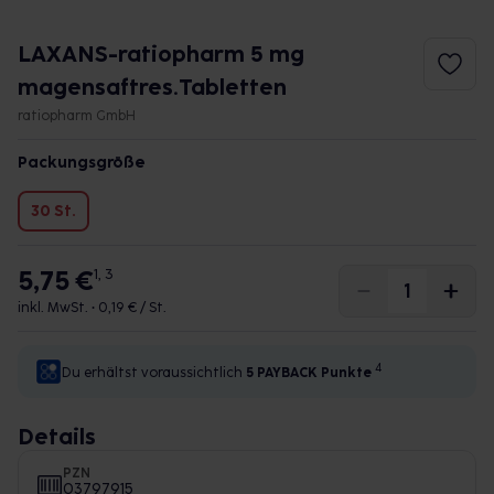
LAXANS-ratiopharm 5 mg
magensaftres.Tabletten
ratiopharm GmbH
Packungsgröße
30 St.
5,75 €
1, 3
inkl. MwSt. •
0,19 € / St.
4
Du erhältst voraussichtlich
5 PAYBACK
Punkte
Details
PZN
03797915