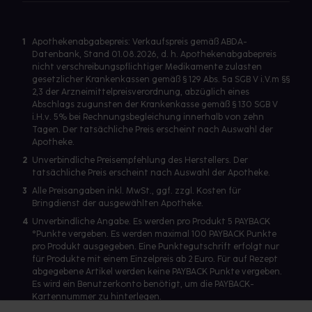
1
Apothekenabgabepreis: Verkaufspreis gemäß ABDA-
Datenbank, Stand 01.08.2026, d. h. Apothekenabgabepreis
nicht verschreibungspflichtiger Medikamente zulasten
gesetzlicher Krankenkassen gemäß § 129 Abs. 5a SGB V i.V.m §§
2,3 der Arzneimittelpreisverordnung, abzüglich eines
Abschlags zugunsten der Krankenkasse gemäß § 130 SGB V
i.H.v. 5% bei Rechnungsbegleichung innerhalb von zehn
Tagen. Der tatsächliche Preis erscheint nach Auswahl der
Apotheke.
2
Unverbindliche Preisempfehlung des Herstellers. Der
tatsächliche Preis erscheint nach Auswahl der Apotheke.
3
Alle Preisangaben inkl. MwSt., ggf. zzgl. Kosten für
Bringdienst der ausgewählten Apotheke.
4
Unverbindliche Angabe. Es werden pro Produkt 5 PAYBACK
°Punkte vergeben. Es werden maximal 100 PAYBACK Punkte
pro Produkt ausgegeben. Eine Punktegutschrift erfolgt nur
für Produkte mit einem Einzelpreis ab 2 Euro. Für auf Rezept
abgegebene Artikel werden keine PAYBACK Punkte vergeben.
Es wird ein Benutzerkonto benötigt, um die PAYBACK-
Kartennummer zu hinterlegen.