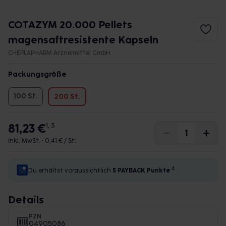
COTAZYM 20.000 Pellets
magensaftresistente Kapseln
CHEPLAPHARM Arzneimittel GmbH
Packungsgröße
100 St.
200 St.
81,23 €
1, 3
inkl. MwSt. •
0,41 € / St.
4
Du erhältst voraussichtlich
5 PAYBACK
Punkte
Details
PZN
04905086