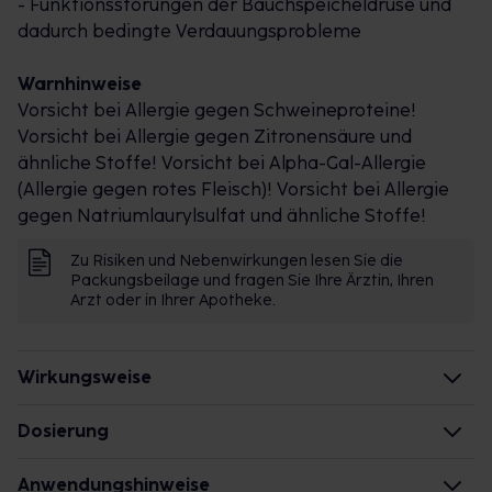
- Funktionsstörungen der Bauchspeicheldrüse und
dadurch bedingte Verdauungsprobleme
Warnhinweise
Vorsicht bei Allergie gegen Schweineproteine!
Vorsicht bei Allergie gegen Zitronensäure und
ähnliche Stoffe! Vorsicht bei Alpha-Gal-Allergie
(Allergie gegen rotes Fleisch)! Vorsicht bei Allergie
gegen Natriumlaurylsulfat und ähnliche Stoffe!
Zu Risiken und Nebenwirkungen lesen Sie die
Packungsbeilage und fragen Sie Ihre Ärztin, Ihren
Arzt oder in Ihrer Apotheke.
Wirkungsweise
Wie wirkt der Inhaltsstoff des Arzneimittels?
Dosierung
Das Arzneimittel besteht aus Verdauungsenzymen,
Alle Altersgruppen
Anwendungshinweise