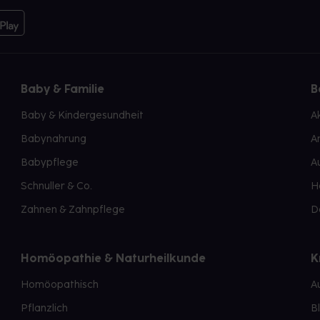
Baby & Familie
B
Baby & Kindergesundheit
A
Babynahrung
A
Babypflege
A
Schnuller & Co.
H
Zahnen & Zahnpflege
D
Homöopathie & Naturheilkunde
K
Homöopathisch
A
Pflanzlich
B