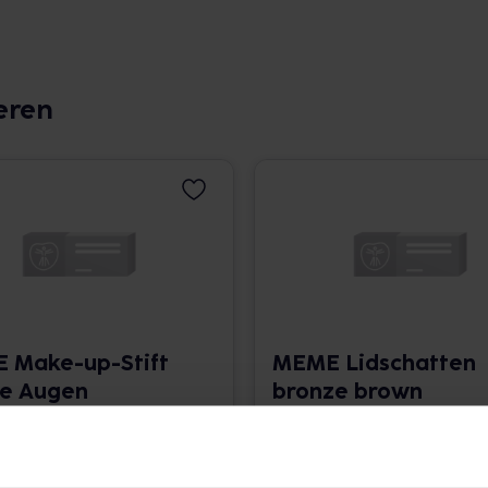
eren
 Make-up-Stift
MEME Lidschatten
ie Augen
bronze brown
 52.666,67 € / kg
3.5 g • 4.514,29 € / kg
angaben und Details
Pflichtangaben und Details