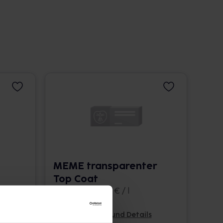
MEME transparenter
Top Coat
10 ml • 1.260,00 € / l
Pflichtangaben und Details