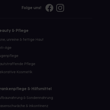
Folge uns!
eauty & Pflege
kne, unreine & fettige Haut
nti-Age
ugenpflege
autstraffende Pflege
ekorative Kosmetik
rankenpflege & Hilfsmittel
ufbaunahrung & Sondennahrung
lasenschwäche & Inkontinenz