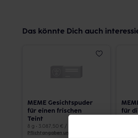
Das könnte Dich auch interessi
MEME Gesichtspuder
MEME
für einen frischen
für d
Teint
0.3 g •
8 g • 3.087,50 € / kg
Pflichtangaben und Details
Pflicht