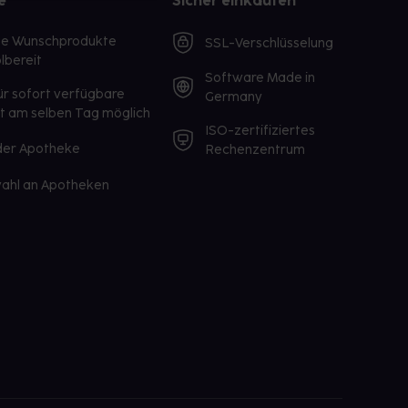
e
Sicher einkaufen
te Wunschprodukte
SSL-Verschlüsselung
lbereit
Software Made in
ür sofort verfügbare
Germany
st am selben Tag möglich
ISO-zertifiziertes
 der Apotheke
Rechenzentrum
ahl an Apotheken