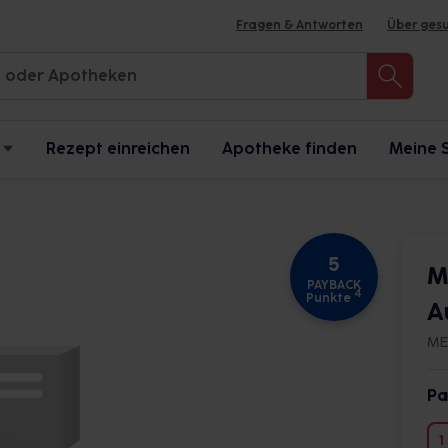
Fragen & Antworten
Über ges
Rezept einreichen
Apotheke finden
Meine 
5
M
PAYBACK
4
Punkte
A
ME
Pa
1