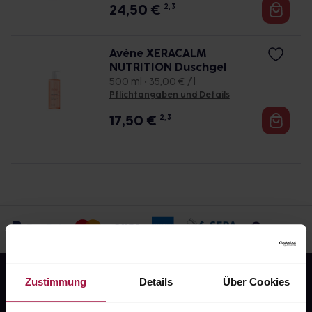
24,50
€
2, 3
Avène XERACALM
NUTRITION Duschgel
500 ml • 35,00 € / l
Pflichtangaben und Details
17,50
€
2, 3
Zustimmung
Details
Über Cookies