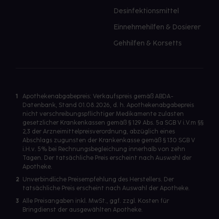
Desinfektionsmittel
Einnehmehilfen & Dosierer
Gehhilfen & Korsetts
1
Apothekenabgabepreis: Verkaufspreis gemäß ABDA-
Datenbank, Stand 01.08.2026, d. h. Apothekenabgabepreis
nicht verschreibungspflichtiger Medikamente zulasten
gesetzlicher Krankenkassen gemäß § 129 Abs. 5a SGB V i.V.m §§
2,3 der Arzneimittelpreisverordnung, abzüglich eines
Abschlags zugunsten der Krankenkasse gemäß § 130 SGB V
i.H.v. 5% bei Rechnungsbegleichung innerhalb von zehn
Tagen. Der tatsächliche Preis erscheint nach Auswahl der
Apotheke.
2
Unverbindliche Preisempfehlung des Herstellers. Der
tatsächliche Preis erscheint nach Auswahl der Apotheke.
3
Alle Preisangaben inkl. MwSt., ggf. zzgl. Kosten für
Bringdienst der ausgewählten Apotheke.