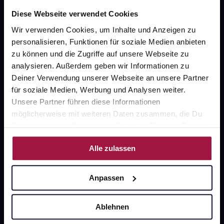
Diese Webseite verwendet Cookies
Wir verwenden Cookies, um Inhalte und Anzeigen zu
Fragen zu Deiner Bestellung?
personalisieren, Funktionen für soziale Medien anbieten
zu können und die Zugriffe auf unsere Webseite zu
analysieren. Außerdem geben wir Informationen zu
Kontakt
Deiner Verwendung unserer Webseite an unsere Partner
FAQ
für soziale Medien, Werbung und Analysen weiter.
Unsere Partner führen diese Informationen
möglicherweise mit weiteren Daten zusammen, die Du
Widerrufsformular
ihnen bereitgestellt hast oder die sie im Rahmen Deiner
Nutzung der Dienste gesammelt haben.
Alle zulassen
gesund.de
Anpassen
Über uns
Karriere
Ablehnen
Newsletter