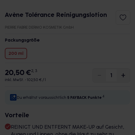
Avène Tolérance Reinigungslotion
PIERRE FABRE DERMO KOSMETIK GmbH
Packungsgröße
200 ml
20,50 €
2, 3
inkl. MwSt. •
102,50 € / l
4
Du erhältst voraussichtlich
5 PAYBACK
Punkte
Vorteile
REINIGT UND ENTFERNT MAKE-UP auf Gesicht,
Augen und Lippen, ohne die Haut zu sehr zu