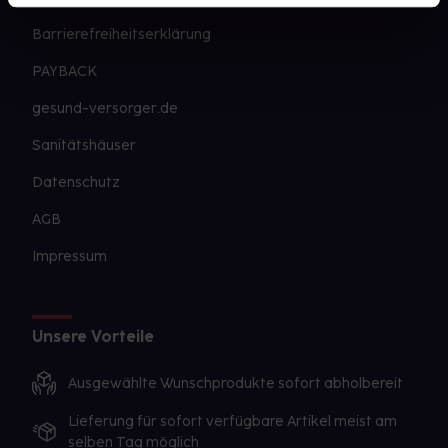
Barrierefreiheitserklärung
PAYBACK
gesund-versorger.de
Sanitätshäuser
Datenschutz
AGB
Impressum
Unsere Vorteile
Ausgewählte Wunschprodukte sofort abholbereit
Lieferung für sofort verfügbare Artikel meist am
selben Tag möglich