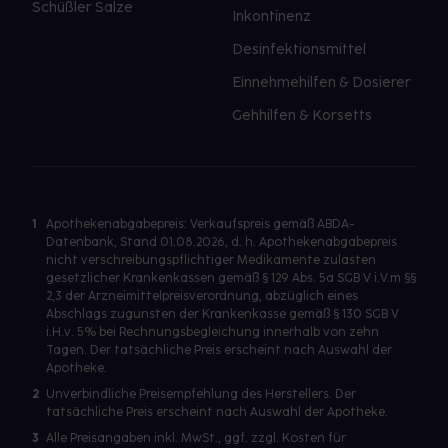
Schüßler Salze
Inkontinenz
Desinfektionsmittel
Einnehmehilfen & Dosierer
Gehhilfen & Korsetts
1
Apothekenabgabepreis: Verkaufspreis gemäß ABDA-
Datenbank, Stand 01.08.2026, d. h. Apothekenabgabepreis
nicht verschreibungspflichtiger Medikamente zulasten
gesetzlicher Krankenkassen gemäß § 129 Abs. 5a SGB V i.V.m §§
2,3 der Arzneimittelpreisverordnung, abzüglich eines
Abschlags zugunsten der Krankenkasse gemäß § 130 SGB V
i.H.v. 5% bei Rechnungsbegleichung innerhalb von zehn
Tagen. Der tatsächliche Preis erscheint nach Auswahl der
Apotheke.
2
Unverbindliche Preisempfehlung des Herstellers. Der
tatsächliche Preis erscheint nach Auswahl der Apotheke.
3
Alle Preisangaben inkl. MwSt., ggf. zzgl. Kosten für