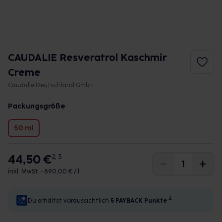
CAUDALIE Resveratrol Kaschmir
Creme
Caudalie Deutschland GmbH
Packungsgröße
50 ml
44,50 €
2, 3
inkl. MwSt. •
890,00 € / l
4
Du erhältst voraussichtlich
5 PAYBACK
Punkte