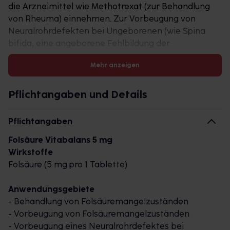
die Arzneimittel wie Methotrexat (zur Behandlung
von Rheuma) einnehmen. Zur Vorbeugung von
Neuralrohrdefekten bei Ungeborenen (wie Spina
bifida, eine angeborene Fehlbildung der
Wirbelsäule) bei Frauen, die eine Schwangerschaft
Mehr anzeigen
planen. Zu Risiken und Nebenwirkungen lesen Sie
die
Packungsbeilage und fragen Sie Ihre Ärztin, Ihren
Pflichtangaben und Details
Arzt oder in Ihrer Apotheke.
Pflichtangaben
Folsäure Vitabalans 5 mg
Wirkstoffe
Folsäure (5 mg pro 1 Tablette)
Anwendungsgebiete
- Behandlung von Folsäuremangelzuständen
- Vorbeugung von Folsäuremangelzuständen
- Vorbeugung eines Neuralrohrdefektes bei