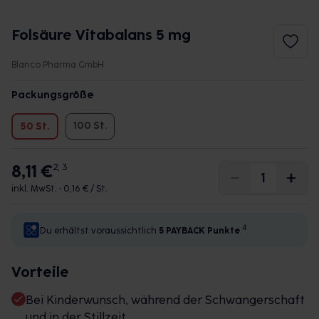
Folsäure Vitabalans 5 mg
Blanco Pharma GmbH
Packungsgröße
100 St.
50 St.
8,11 €
2, 3
inkl. MwSt. •
0,16 € / St.
4
Du erhältst voraussichtlich
5 PAYBACK
Punkte
Vorteile
Bei Kinderwunsch, während der Schwangerschaft
und in der Stillzeit