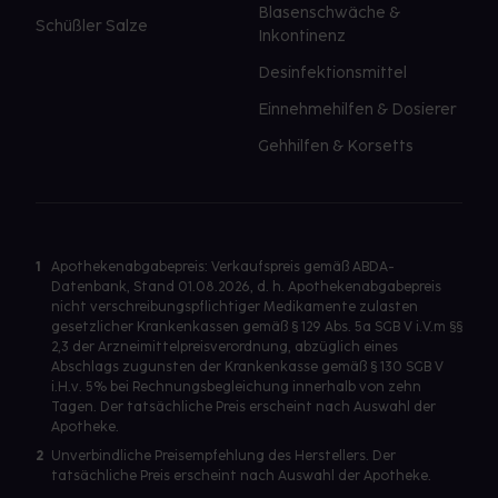
Blasenschwäche &
Schüßler Salze
Inkontinenz
Desinfektionsmittel
Einnehmehilfen & Dosierer
Gehhilfen & Korsetts
1
Apothekenabgabepreis: Verkaufspreis gemäß ABDA-
Datenbank, Stand 01.08.2026, d. h. Apothekenabgabepreis
nicht verschreibungspflichtiger Medikamente zulasten
gesetzlicher Krankenkassen gemäß § 129 Abs. 5a SGB V i.V.m §§
2,3 der Arzneimittelpreisverordnung, abzüglich eines
Abschlags zugunsten der Krankenkasse gemäß § 130 SGB V
i.H.v. 5% bei Rechnungsbegleichung innerhalb von zehn
Tagen. Der tatsächliche Preis erscheint nach Auswahl der
Apotheke.
2
Unverbindliche Preisempfehlung des Herstellers. Der
tatsächliche Preis erscheint nach Auswahl der Apotheke.