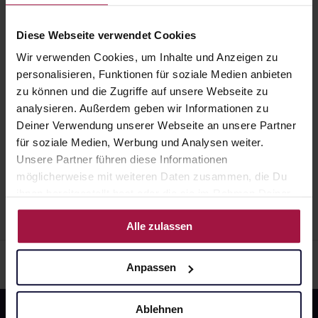
10 St. • 1,33 € / St.
anwenden.
Ist Ihnen das Arzneimittel trotz einer Gegenanzeige
Pflichtangaben und Details
mindestens einem von 1.000 behandelten Patienten
verordnet worden, sprechen Sie mit Ihrem Arzt oder
auftreten.
Diese Webseite verwendet Cookies
13,32
€
1, 3
Apotheker. Der therapeutische Nutzen kann höher
Wir verwenden Cookies, um Inhalte und Anzeigen zu
sein, als das Risiko, das die Anwendung bei einer
personalisieren, Funktionen für soziale Medien anbieten
Gegenanzeige in sich birgt.
FOLSÄURE LOMAPHARM 5
zu können und die Zugriffe auf unsere Webseite zu
mg Tabletten
analysieren. Außerdem geben wir Informationen zu
20 St. • 0,16 € / St.
Deiner Verwendung unserer Webseite an unsere Partner
Pflichtangaben und Details
für soziale Medien, Werbung und Analysen weiter.
3,27
€
1, 3
Unsere Partner führen diese Informationen
möglicherweise mit weiteren Daten zusammen, die Du
ihnen bereitgestellt hast oder die sie im Rahmen Deiner
Nutzung der Dienste gesammelt haben.
Alle zulassen
Anpassen
Ablehnen