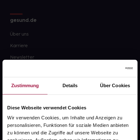
gesund.de
Über uns
Karriere
Newsletter
Barrierefreiheitserklärung
PAYBACK
Zustimmung
Details
Über Cookies
gesund-versorger.de
Sanitätshäuser
Diese Webseite verwendet Cookies
Datenschutz
Wir verwenden Cookies, um Inhalte und Anzeigen zu
personalisieren, Funktionen für soziale Medien anbieten
AGB
zu können und die Zugriffe auf unsere Webseite zu
Impressum