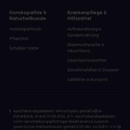
Homöopathie &
Krankenpflege &
Naturheilkunde
Hilfsmittel
Homöopathisch
Aufbaunahrung &
Sondennahrung
Pflanzlich
Blasenschwäche &
Schüßler Salze
Inkontinenz
Desinfektionsmittel
Einnehmehilfen & Dosierer
Gehhilfen & Korsetts
1
Apothekenabgabepreis: Verkaufspreis gemäß ABDA-
Datenbank, Stand 01.08.2026, d. h. Apothekenabgabepreis
nicht verschreibungspflichtiger Medikamente zulasten
gesetzlicher Krankenkassen gemäß § 129 Abs. 5a SGB V i.V.m §§