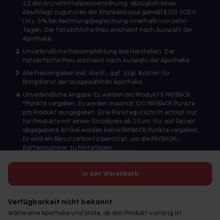
2,3 der Arzneimittelpreisverordnung, abzüglich eines
Abschlags zugunsten der Krankenkasse gemäß § 130 SGB V
i.H.v. 5% bei Rechnungsbegleichung innerhalb von zehn
Tagen. Der tatsächliche Preis erscheint nach Auswahl der
Apotheke.
2
Unverbindliche Preisempfehlung des Herstellers. Der
tatsächliche Preis erscheint nach Auswahl der Apotheke.
3
Alle Preisangaben inkl. MwSt., ggf. zzgl. Kosten für
Bringdienst der ausgewählten Apotheke.
4
Unverbindliche Angabe. Es werden pro Produkt 5 PAYBACK
°Punkte vergeben. Es werden maximal 100 PAYBACK Punkte
pro Produkt ausgegeben. Eine Punktegutschrift erfolgt nur
für Produkte mit einem Einzelpreis ab 2 Euro. Für auf Rezept
abgegebene Artikel werden keine PAYBACK Punkte vergeben.
Es wird ein Benutzerkonto benötigt, um die PAYBACK-
Kartennummer zu hinterlegen.
In den Warenkorb
Betreiber des Portals und verantwortlich: gesund.de GmbH &
Co. KG, HRA 113699, Amtsgericht München
Verfügbarkeit nicht bekannt
© 2026 gesund.de GmbH & Co. KG
Wähle eine Apotheke und prüfe, ob das Produkt vorrätig ist.