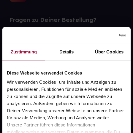
Fragen zu Deiner Bestellung?
Kontakt
FAQ
Zustimmung
Details
Über Cookies
Widerrufsformular
Diese Webseite verwendet Cookies
Wir verwenden Cookies, um Inhalte und Anzeigen zu
personalisieren, Funktionen für soziale Medien anbieten
gesund.de
zu können und die Zugriffe auf unsere Webseite zu
analysieren. Außerdem geben wir Informationen zu
Über uns
Deiner Verwendung unserer Webseite an unsere Partner
Karriere
für soziale Medien, Werbung und Analysen weiter.
Unsere Partner führen diese Informationen
Newsletter
möglicherweise mit weiteren Daten zusammen, die Du