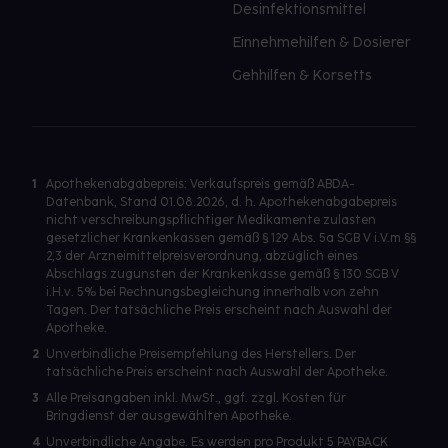
Desinfektionsmittel
Einnehmehilfen & Dosierer
Gehhilfen & Korsetts
1
Apothekenabgabepreis: Verkaufspreis gemäß ABDA-
Datenbank, Stand 01.08.2026, d. h. Apothekenabgabepreis
nicht verschreibungspflichtiger Medikamente zulasten
gesetzlicher Krankenkassen gemäß § 129 Abs. 5a SGB V i.V.m §§
2,3 der Arzneimittelpreisverordnung, abzüglich eines
Abschlags zugunsten der Krankenkasse gemäß § 130 SGB V
i.H.v. 5% bei Rechnungsbegleichung innerhalb von zehn
Tagen. Der tatsächliche Preis erscheint nach Auswahl der
Apotheke.
2
Unverbindliche Preisempfehlung des Herstellers. Der
tatsächliche Preis erscheint nach Auswahl der Apotheke.
3
Alle Preisangaben inkl. MwSt., ggf. zzgl. Kosten für
Bringdienst der ausgewählten Apotheke.
4
Unverbindliche Angabe. Es werden pro Produkt 5 PAYBACK