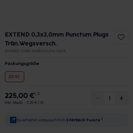
EXTEND 0,3x2,0mm Punctum Plugs
Trän.Wegsversch.
AIVIMED GmbH medizinische Optik
Packungsgröße
20 St.
225,00 €
1, 3
inkl. MwSt. •
11,25 € / St.
4
Du erhältst voraussichtlich
5 PAYBACK
Punkte