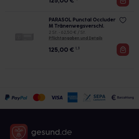
125,00
€
PARASOL Punctal Occluder
M Tränenwegsverschl.
2 St. • 62,50 € / St.
Pflichtangaben und Details
125,00
€
1, 3