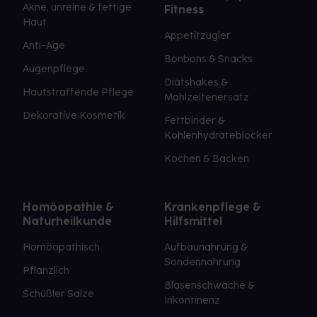
Akne, unreine & fettige
Fitness
Haut
Appetitzügler
Anti-Age
Bonbons & Snacks
Augenpflege
Diätshakes &
Hautstraffende Pflege
Mahlzeitenersatz
Dekorative Kosmetik
Fettbinder &
Kohlenhydrateblocker
Kochen & Backen
Homöopathie &
Krankenpflege &
Naturheilkunde
Hilfsmittel
Homöopathisch
Aufbaunahrung &
Sondennahrung
Pflanzlich
Blasenschwäche &
Schüßler Salze
Inkontinenz