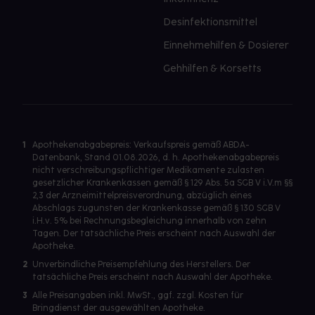
Desinfektionsmittel
Einnehmehilfen & Dosierer
Gehhilfen & Korsetts
1
Apothekenabgabepreis: Verkaufspreis gemäß ABDA-
Datenbank, Stand 01.08.2026, d. h. Apothekenabgabepreis
nicht verschreibungspflichtiger Medikamente zulasten
gesetzlicher Krankenkassen gemäß § 129 Abs. 5a SGB V i.V.m §§
2,3 der Arzneimittelpreisverordnung, abzüglich eines
Abschlags zugunsten der Krankenkasse gemäß § 130 SGB V
i.H.v. 5% bei Rechnungsbegleichung innerhalb von zehn
Tagen. Der tatsächliche Preis erscheint nach Auswahl der
Apotheke.
2
Unverbindliche Preisempfehlung des Herstellers. Der
tatsächliche Preis erscheint nach Auswahl der Apotheke.
3
Alle Preisangaben inkl. MwSt., ggf. zzgl. Kosten für
Bringdienst der ausgewählten Apotheke.