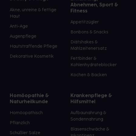
Abnehmen, Sport &
Akne, unreine & fettige
Fitness
Haut
Appetitzügler
Anti-Age
Bonbons & Snacks
Augenpflege
Diätshakes &
Hautstraffende Pflege
Mahlzeitenersatz
Dekorative Kosmetik
Fettbinder &
Kohlenhydrateblocker
Kochen & Backen
Homöopathie &
Krankenpflege &
Naturheilkunde
Hilfsmittel
Homöopathisch
Aufbaunahrung &
Sondennahrung
Pflanzlich
Blasenschwäche &
Schüßler Salze
Inkontinenz