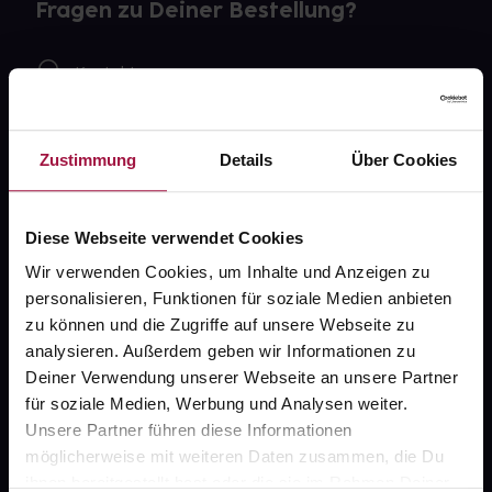
Fragen zu Deiner Bestellung?
Kontakt
FAQ
Zustimmung
Details
Über Cookies
Widerrufsformular
Diese Webseite verwendet Cookies
Wir verwenden Cookies, um Inhalte und Anzeigen zu
gesund.de
personalisieren, Funktionen für soziale Medien anbieten
zu können und die Zugriffe auf unsere Webseite zu
Über uns
analysieren. Außerdem geben wir Informationen zu
Karriere
Deiner Verwendung unserer Webseite an unsere Partner
für soziale Medien, Werbung und Analysen weiter.
Newsletter
Unsere Partner führen diese Informationen
Barrierefreiheitserklärung
möglicherweise mit weiteren Daten zusammen, die Du
ihnen bereitgestellt hast oder die sie im Rahmen Deiner