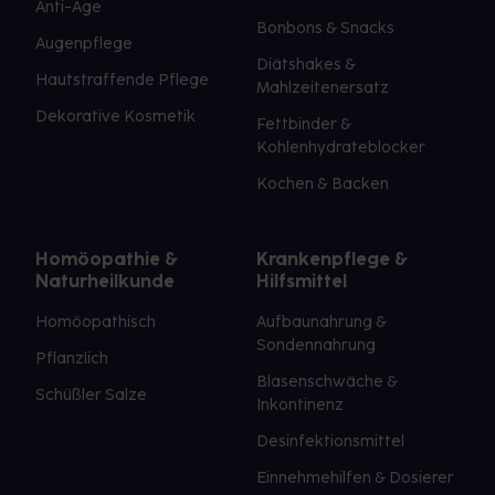
Anti-Age
Bonbons & Snacks
Augenpflege
Diätshakes &
Hautstraffende Pflege
Mahlzeitenersatz
Dekorative Kosmetik
Fettbinder &
Kohlenhydrateblocker
Kochen & Backen
Homöopathie &
Krankenpflege &
Naturheilkunde
Hilfsmittel
Homöopathisch
Aufbaunahrung &
Sondennahrung
Pflanzlich
Blasenschwäche &
Schüßler Salze
Inkontinenz
Desinfektionsmittel
Einnehmehilfen & Dosierer