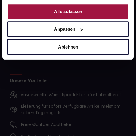
PAYBACK
Nutzung der Dienste gesammelt haben.
Alle zulassen
gesund-versorger.de
Sanitätshäuser
Anpassen
Datenschutz
AGB
Ablehnen
Impressum
Unsere Vorteile
Ausgewählte Wunschprodukte sofort abholbereit
Lieferung für sofort verfügbare Artikel meist am
selben Tag möglich
Freie Wahl der Apotheke