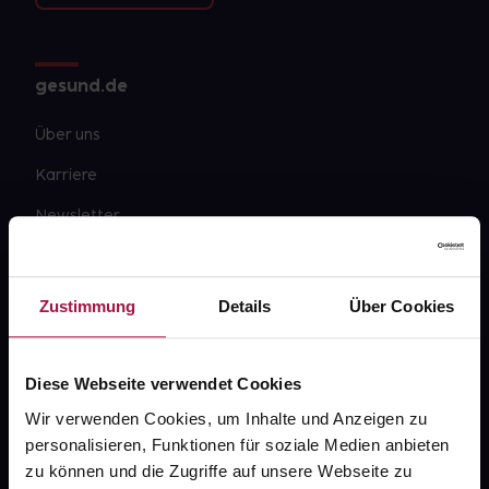
gesund.de
Über uns
Karriere
Newsletter
Barrierefreiheitserklärung
PAYBACK
Zustimmung
Details
Über Cookies
gesund-versorger.de
Sanitätshäuser
Diese Webseite verwendet Cookies
Datenschutz
Wir verwenden Cookies, um Inhalte und Anzeigen zu
personalisieren, Funktionen für soziale Medien anbieten
AGB
zu können und die Zugriffe auf unsere Webseite zu