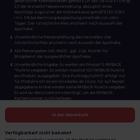
gesetzlicher Krankenkassen gemäß § 129 Abs. 5a SGB V i.V.m §§
2,3 der Arzneimittelpreisverordnung, abzüglich eines
Abschlags zugunsten der Krankenkasse gemäß § 130 SGB V
i.H.v. 5% bei Rechnungsbegleichung innerhalb von zehn
Tagen. Der tatsächliche Preis erscheint nach Auswahl der
Apotheke.
2
Unverbindliche Preisempfehlung des Herstellers. Der
tatsächliche Preis erscheint nach Auswahl der Apotheke.
3
Alle Preisangaben inkl. MwSt., ggf. zzgl. Kosten für
Bringdienst der ausgewählten Apotheke.
4
Unverbindliche Angabe. Es werden pro Produkt 5 PAYBACK
°Punkte vergeben. Es werden maximal 100 PAYBACK Punkte
pro Produkt ausgegeben. Eine Punktegutschrift erfolgt nur
für Produkte mit einem Einzelpreis ab 2 Euro. Für auf Rezept
abgegebene Artikel werden keine PAYBACK Punkte vergeben.
Es wird ein Benutzerkonto benötigt, um die PAYBACK-
Kartennummer zu hinterlegen.
In den Warenkorb
Betreiber des Portals und verantwortlich: gesund.de GmbH &
Co. KG, HRA 113699, Amtsgericht München
Verfügbarkeit nicht bekannt
© 2026 gesund.de GmbH & Co. KG