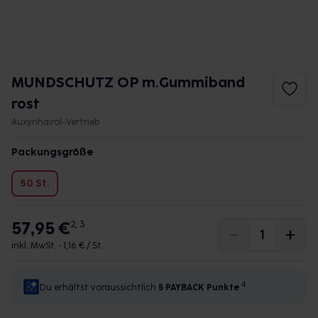
MUNDSCHUTZ OP m.Gummiband
rost
Auxynhairol-Vertrieb
Packungsgröße
50 St.
57,95 €
2, 3
inkl. MwSt. •
1,16 € / St.
4
Du erhältst voraussichtlich
5 PAYBACK
Punkte