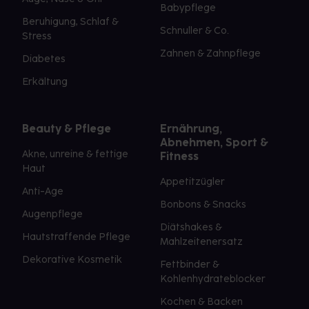
Babypflege
Beruhigung, Schlaf &
Schnuller & Co.
Stress
Zahnen & Zahnpflege
Diabetes
Erkältung
Beauty & Pflege
Ernährung,
Abnehmen, Sport &
Akne, unreine & fettige
Fitness
Haut
Appetitzügler
Anti-Age
Bonbons & Snacks
Augenpflege
Diätshakes &
Hautstraffende Pflege
Mahlzeitenersatz
Dekorative Kosmetik
Fettbinder &
Kohlenhydrateblocker
Kochen & Backen