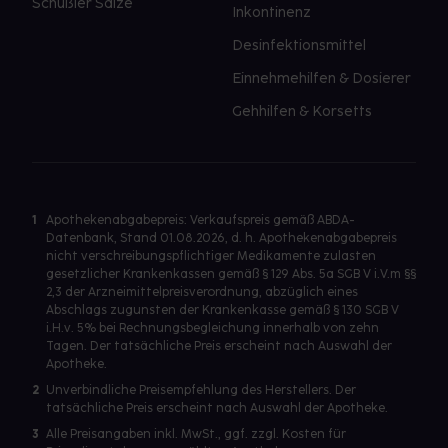
Schüßler Salze
Inkontinenz
Desinfektionsmittel
Einnehmehilfen & Dosierer
Gehhilfen & Korsetts
1
Apothekenabgabepreis: Verkaufspreis gemäß ABDA-
Datenbank, Stand 01.08.2026, d. h. Apothekenabgabepreis
nicht verschreibungspflichtiger Medikamente zulasten
gesetzlicher Krankenkassen gemäß § 129 Abs. 5a SGB V i.V.m §§
2,3 der Arzneimittelpreisverordnung, abzüglich eines
Abschlags zugunsten der Krankenkasse gemäß § 130 SGB V
i.H.v. 5% bei Rechnungsbegleichung innerhalb von zehn
Tagen. Der tatsächliche Preis erscheint nach Auswahl der
Apotheke.
2
Unverbindliche Preisempfehlung des Herstellers. Der
tatsächliche Preis erscheint nach Auswahl der Apotheke.
3
Alle Preisangaben inkl. MwSt., ggf. zzgl. Kosten für