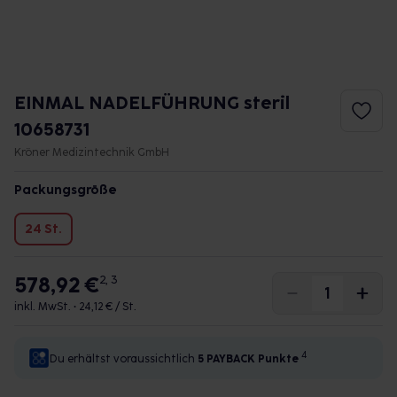
EINMAL NADELFÜHRUNG steril
10658731
Kröner Medizintechnik GmbH
Packungsgröße
24 St.
578,92 €
2, 3
inkl. MwSt. •
24,12 € / St.
4
Du erhältst voraussichtlich
5 PAYBACK
Punkte