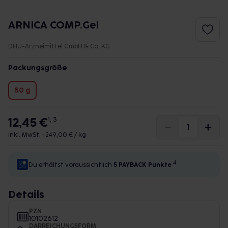
ARNICA COMP.Gel
DHU-Arzneimittel GmbH & Co. KG
Packungsgröße
50 g
12,45 €
1, 3
inkl. MwSt. •
249,00 € / kg
4
Du erhältst voraussichtlich
5 PAYBACK
Punkte
Details
PZN
10102612
DARREICHUNGSFORM