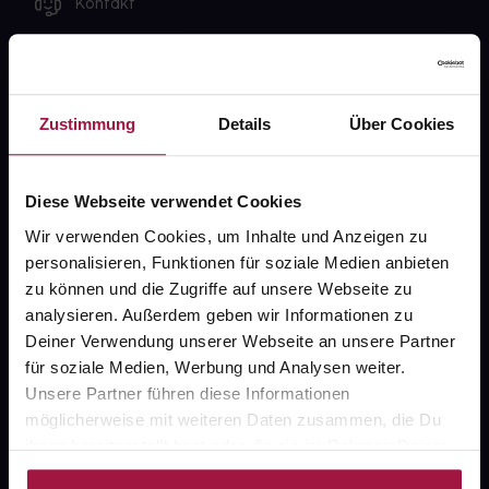
Kontakt
FAQ
Widerrufsformular
Zustimmung
Details
Über Cookies
Diese Webseite verwendet Cookies
gesund.de
Wir verwenden Cookies, um Inhalte und Anzeigen zu
Über uns
personalisieren, Funktionen für soziale Medien anbieten
zu können und die Zugriffe auf unsere Webseite zu
Karriere
analysieren. Außerdem geben wir Informationen zu
Newsletter
Deiner Verwendung unserer Webseite an unsere Partner
für soziale Medien, Werbung und Analysen weiter.
Barrierefreiheitserklärung
Unsere Partner führen diese Informationen
möglicherweise mit weiteren Daten zusammen, die Du
PAYBACK
ihnen bereitgestellt hast oder die sie im Rahmen Deiner
gesund-versorger.de
Nutzung der Dienste gesammelt haben.