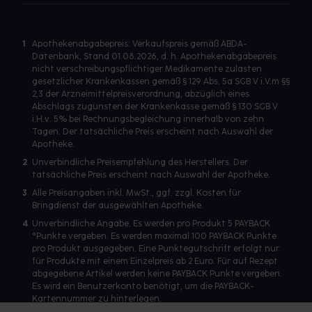
1
Apothekenabgabepreis: Verkaufspreis gemäß ABDA-
Datenbank, Stand 01.08.2026, d. h. Apothekenabgabepreis
nicht verschreibungspflichtiger Medikamente zulasten
gesetzlicher Krankenkassen gemäß § 129 Abs. 5a SGB V i.V.m §§
2,3 der Arzneimittelpreisverordnung, abzüglich eines
Abschlags zugunsten der Krankenkasse gemäß § 130 SGB V
i.H.v. 5% bei Rechnungsbegleichung innerhalb von zehn
Tagen. Der tatsächliche Preis erscheint nach Auswahl der
Apotheke.
2
Unverbindliche Preisempfehlung des Herstellers. Der
tatsächliche Preis erscheint nach Auswahl der Apotheke.
3
Alle Preisangaben inkl. MwSt., ggf. zzgl. Kosten für
Bringdienst der ausgewählten Apotheke.
4
Unverbindliche Angabe. Es werden pro Produkt 5 PAYBACK
°Punkte vergeben. Es werden maximal 100 PAYBACK Punkte
pro Produkt ausgegeben. Eine Punktegutschrift erfolgt nur
für Produkte mit einem Einzelpreis ab 2 Euro. Für auf Rezept
abgegebene Artikel werden keine PAYBACK Punkte vergeben.
Es wird ein Benutzerkonto benötigt, um die PAYBACK-
Kartennummer zu hinterlegen.