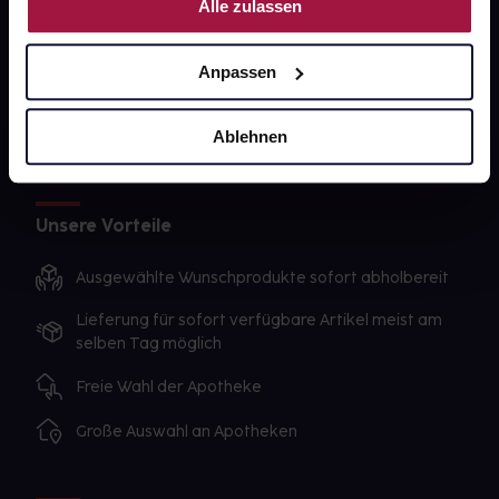
Alle zulassen
Sanitätshäuser
Datenschutz
Anpassen
AGB
Ablehnen
Impressum
Unsere Vorteile
Ausgewählte Wunschprodukte sofort abholbereit
Lieferung für sofort verfügbare Artikel meist am
selben Tag möglich
Freie Wahl der Apotheke
Große Auswahl an Apotheken