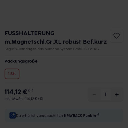
FUSSHALTERUNG
m.Magnetschl.Gr.XL robust Bef.kurz
Segufix-Bandagen das humane System GmbH & Co. KG
Packungsgröße
1 St.
114,12 €
2, 3
inkl. MwSt. •
114,12 € / St.
4
Du erhältst voraussichtlich
5 PAYBACK
Punkte