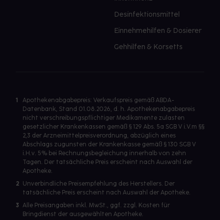
Desinfektionsmittel
Einnehmehilfen & Dosierer
Gehhilfen & Korsetts
1
Apothekenabgabepreis: Verkaufspreis gemäß ABDA-
Datenbank, Stand 01.08.2026, d. h. Apothekenabgabepreis
nicht verschreibungspflichtiger Medikamente zulasten
gesetzlicher Krankenkassen gemäß § 129 Abs. 5a SGB V i.V.m §§
2,3 der Arzneimittelpreisverordnung, abzüglich eines
Abschlags zugunsten der Krankenkasse gemäß § 130 SGB V
i.H.v. 5% bei Rechnungsbegleichung innerhalb von zehn
Tagen. Der tatsächliche Preis erscheint nach Auswahl der
Apotheke.
2
Unverbindliche Preisempfehlung des Herstellers. Der
tatsächliche Preis erscheint nach Auswahl der Apotheke.
3
Alle Preisangaben inkl. MwSt., ggf. zzgl. Kosten für
Bringdienst der ausgewählten Apotheke.