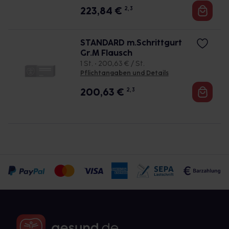
223,84
€
2, 3
STANDARD m.Schrittgurt
Gr.M Flausch
1 St. • 200,63 € / St.
Pflichtangaben und Details
200,63
€
2, 3