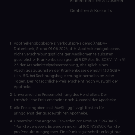
Einnehmehilfen & Dosierer
Gehhilfen & Korsetts
1
Apothekenabgabepreis: Verkaufspreis gemäß ABDA-
Datenbank, Stand 01.08.2026, d. h. Apothekenabgabepreis
nicht verschreibungspflichtiger Medikamente zulasten
gesetzlicher Krankenkassen gemäß § 129 Abs. 5a SGB V i.V.m §§
2,3 der Arzneimittelpreisverordnung, abzüglich eines
Abschlags zugunsten der Krankenkasse gemäß § 130 SGB V
i.H.v. 5% bei Rechnungsbegleichung innerhalb von zehn
Tagen. Der tatsächliche Preis erscheint nach Auswahl der
Apotheke.
2
Unverbindliche Preisempfehlung des Herstellers. Der
tatsächliche Preis erscheint nach Auswahl der Apotheke.
3
Alle Preisangaben inkl. MwSt., ggf. zzgl. Kosten für
Bringdienst der ausgewählten Apotheke.
4
Unverbindliche Angabe. Es werden pro Produkt 5 PAYBACK
°Punkte vergeben. Es werden maximal 100 PAYBACK Punkte
pro Produkt ausgegeben. Eine Punktegutschrift erfolgt nur