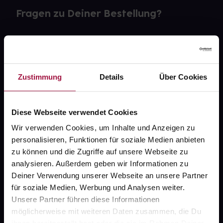
Fragen zu Deiner Bestellung?
Kontakt
FAQ
Zustimmung
Details
Über Cookies
Widerrufsformular
Diese Webseite verwendet Cookies
Wir verwenden Cookies, um Inhalte und Anzeigen zu
gesund.de
personalisieren, Funktionen für soziale Medien anbieten
zu können und die Zugriffe auf unsere Webseite zu
Über uns
analysieren. Außerdem geben wir Informationen zu
Deiner Verwendung unserer Webseite an unsere Partner
Karriere
für soziale Medien, Werbung und Analysen weiter.
Newsletter
Unsere Partner führen diese Informationen
möglicherweise mit weiteren Daten zusammen, die Du
Barrierefreiheitserklärung