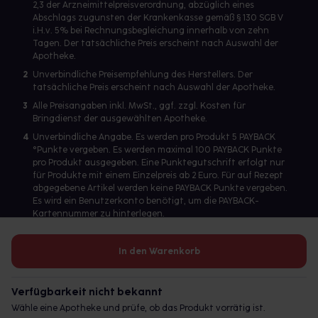
2,3 der Arzneimittelpreisverordnung, abzüglich eines
Abschlags zugunsten der Krankenkasse gemäß § 130 SGB V
i.H.v. 5% bei Rechnungsbegleichung innerhalb von zehn
Tagen. Der tatsächliche Preis erscheint nach Auswahl der
Apotheke.
2
Unverbindliche Preisempfehlung des Herstellers. Der
tatsächliche Preis erscheint nach Auswahl der Apotheke.
3
Alle Preisangaben inkl. MwSt., ggf. zzgl. Kosten für
Bringdienst der ausgewählten Apotheke.
4
Unverbindliche Angabe. Es werden pro Produkt 5 PAYBACK
°Punkte vergeben. Es werden maximal 100 PAYBACK Punkte
pro Produkt ausgegeben. Eine Punktegutschrift erfolgt nur
für Produkte mit einem Einzelpreis ab 2 Euro. Für auf Rezept
abgegebene Artikel werden keine PAYBACK Punkte vergeben.
Es wird ein Benutzerkonto benötigt, um die PAYBACK-
Kartennummer zu hinterlegen.
In den Warenkorb
Betreiber des Portals und verantwortlich: gesund.de GmbH &
Co. KG, HRA 113699, Amtsgericht München
Verfügbarkeit nicht bekannt
© 2026 gesund.de GmbH & Co. KG
Wähle eine Apotheke und prüfe, ob das Produkt vorrätig ist.