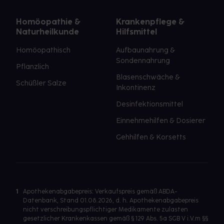
Homöopathie &
Krankenpflege &
Naturheilkunde
Hilfsmittel
Homöopathisch
Aufbaunahrung &
Sondennahrung
Pflanzlich
Blasenschwäche &
Schüßler Salze
Inkontinenz
Desinfektionsmittel
Einnehmehilfen & Dosierer
Gehhilfen & Korsetts
1
Apothekenabgabepreis: Verkaufspreis gemäß ABDA-
Datenbank, Stand 01.08.2026, d. h. Apothekenabgabepreis
nicht verschreibungspflichtiger Medikamente zulasten
gesetzlicher Krankenkassen gemäß § 129 Abs. 5a SGB V i.V.m §§