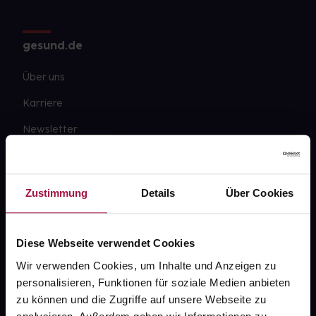
gesund.de
Über uns
Karriere
Newsletter
Barrierefreiheitserklärung
PAYBACK
Zustimmung
Details
Über Cookies
gesund-versorger.de
Sanitätshäuser
Diese Webseite verwendet Cookies
Datenschutz
Wir verwenden Cookies, um Inhalte und Anzeigen zu
personalisieren, Funktionen für soziale Medien anbieten
AGB
zu können und die Zugriffe auf unsere Webseite zu
Impressum