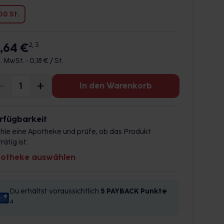
00 St.
7,64 €
2, 3
l. MwSt. •
0,18 € / St.
In den Warenkorb
rfügbarkeit
hle eine Apotheke und prüfe, ob das Produkt
rätig ist.
otheke auswählen
Du erhältst voraussichtlich
5 PAYBACK
Punkte
4