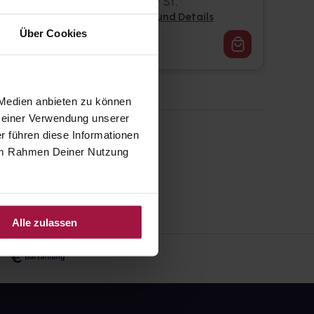
100 St. • 0,16 € / St.
Pflichtangaben und Details
Über Cookies
16,29
€
1, 3
 Medien anbieten zu können
 Deiner Verwendung unserer
r führen diese Informationen
e im Rahmen Deiner Nutzung
Alle zulassen