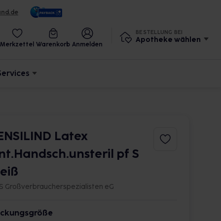
und.de
BESTELLUNG BEI
Apotheke wählen
Merkzettel
Warenkorb
Anmelden
Services
ENSILIND Latex
nt.Handsch.unsteril pf S
eiß
S Großverbraucherspezialisten eG
ckungsgröße