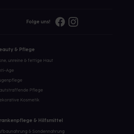
Folge uns!
eauty & Pflege
kne, unreine & fettige Haut
nti-Age
ugenpflege
autstraffende Pflege
ekorative Kosmetik
rankenpflege & Hilfsmittel
ufbaunahrung & Sondennahrung