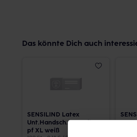
Das könnte Dich auch interessi
SENSILIND Latex
SENS
Unt.Handsch.unsteril
Unt.H
pf XL weiß
pf L 