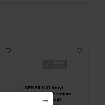
SENSILIND Vinyl
l
Unt.Hands.Premium
unst.pf XL weiß