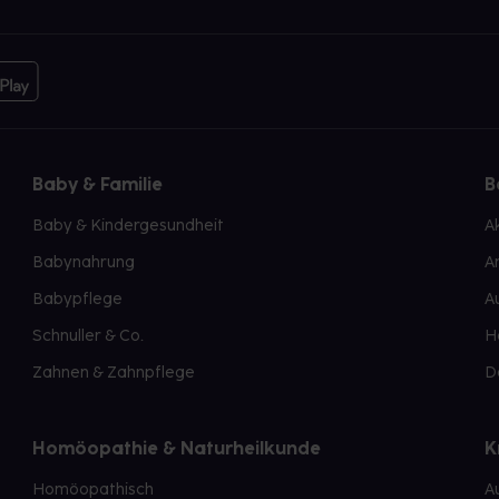
Baby & Familie
B
Baby & Kindergesundheit
A
Babynahrung
A
Babypflege
A
Schnuller & Co.
H
Zahnen & Zahnpflege
D
Homöopathie & Naturheilkunde
K
Homöopathisch
A