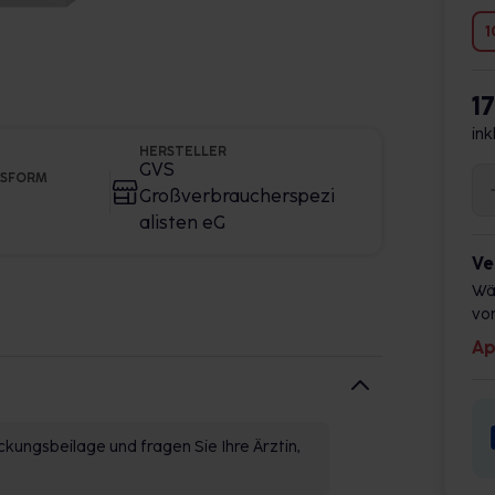
1
1
ink
HERSTELLER
GVS
GSFORM
Großverbraucherspezi
alisten eG
Ve
Wä
vor
Ap
kungsbeilage und fragen Sie Ihre Ärztin,