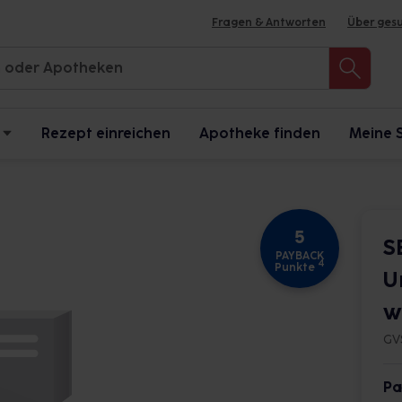
Fragen & Antworten
Über ges
Rezept einreichen
Apotheke finden
Meine 
5
S
PAYBACK
4
Punkte
U
w
GV
Pa