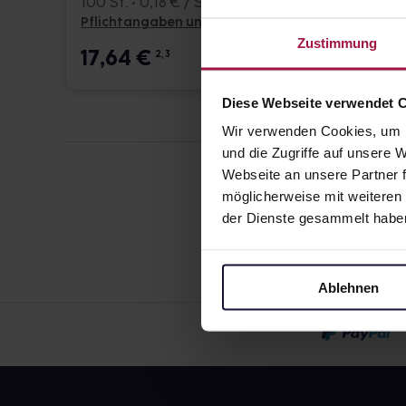
100 St. • 0,18 € / St.
100 St. 
Pflichtangaben und Details
Pflicht
Zustimmung
17,64
€
17,6
2, 3
Diese Webseite verwendet 
Wir verwenden Cookies, um I
und die Zugriffe auf unsere
Webseite an unsere Partner f
möglicherweise mit weiteren
der Dienste gesammelt habe
Ablehnen