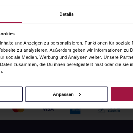
• 0,18 € / St.
100 St. • 0,18 € / St.
angaben und Details
Pflichtangaben und Details
Details
4
€
17,64
€
2, 3
2, 3
Cookies
nhalte und Anzeigen zu personalisieren, Funktionen für soziale
 Webseite zu analysieren. Außerdem geben wir Informationen zu
ür soziale Medien, Werbung und Analysen weiter. Unsere Partne
 Daten zusammen, die Du ihnen bereitgestellt hast oder die si
n.
Anpassen