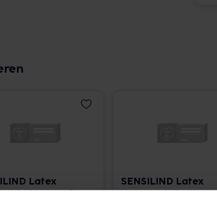
eren
ILIND Latex
SENSILIND Latex
andsch.unsteril
Unt.Handsch.unsteri
weiß
pf M weiß