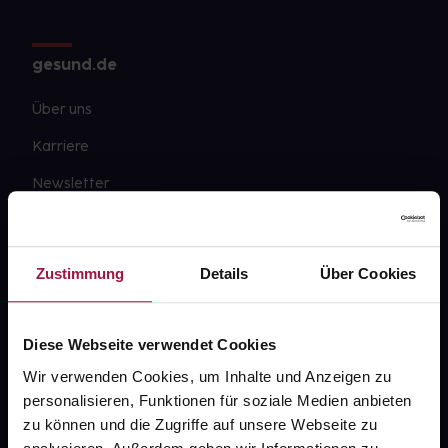
gesund.de
Über uns
Karriere
Newsletter
Barrierefreiheitserklärung
PAYBACK
Zustimmung
Details
Über Cookies
gesund-versorger.de
Sanitätshäuser
Diese Webseite verwendet Cookies
Datenschutz
Wir verwenden Cookies, um Inhalte und Anzeigen zu
personalisieren, Funktionen für soziale Medien anbieten
AGB
zu können und die Zugriffe auf unsere Webseite zu
Impressum