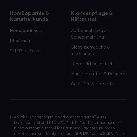
Homöopathie &
Krankenpflege &
Naturheilkunde
Hilfsmittel
Homöopathisch
Aufbaunahrung &
Sondennahrung
Pflanzlich
Blasenschwäche &
Schüßler Salze
Inkontinenz
Desinfektionsmittel
Einnehmehilfen & Dosierer
Gehhilfen & Korsetts
1
Apothekenabgabepreis: Verkaufspreis gemäß ABDA-
Datenbank, Stand 01.08.2026, d. h. Apothekenabgabepreis
nicht verschreibungspflichtiger Medikamente zulasten
gesetzlicher Krankenkassen gemäß § 129 Abs. 5a SGB V i.V.m §§