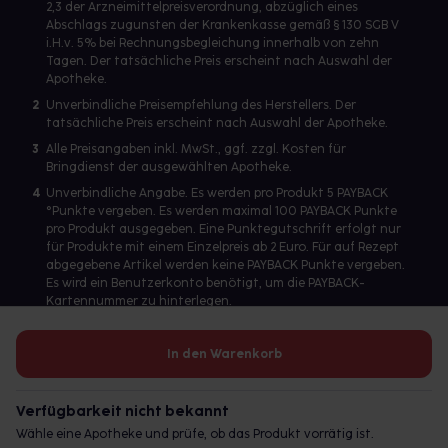
2,3 der Arzneimittelpreisverordnung, abzüglich eines
Abschlags zugunsten der Krankenkasse gemäß § 130 SGB V
i.H.v. 5% bei Rechnungsbegleichung innerhalb von zehn
Tagen. Der tatsächliche Preis erscheint nach Auswahl der
Apotheke.
2
Unverbindliche Preisempfehlung des Herstellers. Der
tatsächliche Preis erscheint nach Auswahl der Apotheke.
3
Alle Preisangaben inkl. MwSt., ggf. zzgl. Kosten für
Bringdienst der ausgewählten Apotheke.
4
Unverbindliche Angabe. Es werden pro Produkt 5 PAYBACK
°Punkte vergeben. Es werden maximal 100 PAYBACK Punkte
pro Produkt ausgegeben. Eine Punktegutschrift erfolgt nur
für Produkte mit einem Einzelpreis ab 2 Euro. Für auf Rezept
abgegebene Artikel werden keine PAYBACK Punkte vergeben.
Es wird ein Benutzerkonto benötigt, um die PAYBACK-
Kartennummer zu hinterlegen.
In den Warenkorb
Betreiber des Portals und verantwortlich: gesund.de GmbH &
Co. KG, HRA 113699, Amtsgericht München
Verfügbarkeit nicht bekannt
© 2026 gesund.de GmbH & Co. KG
Wähle eine Apotheke und prüfe, ob das Produkt vorrätig ist.