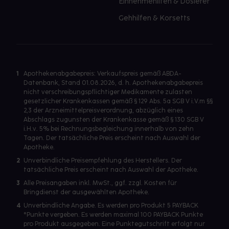
Einnehmehilfen & Dosierer
Gehhilfen & Korsetts
1
Apothekenabgabepreis: Verkaufspreis gemäß ABDA-
Datenbank, Stand 01.08.2026, d. h. Apothekenabgabepreis
nicht verschreibungspflichtiger Medikamente zulasten
gesetzlicher Krankenkassen gemäß § 129 Abs. 5a SGB V i.V.m §§
2,3 der Arzneimittelpreisverordnung, abzüglich eines
Abschlags zugunsten der Krankenkasse gemäß § 130 SGB V
i.H.v. 5% bei Rechnungsbegleichung innerhalb von zehn
Tagen. Der tatsächliche Preis erscheint nach Auswahl der
Apotheke.
2
Unverbindliche Preisempfehlung des Herstellers. Der
tatsächliche Preis erscheint nach Auswahl der Apotheke.
3
Alle Preisangaben inkl. MwSt., ggf. zzgl. Kosten für
Bringdienst der ausgewählten Apotheke.
4
Unverbindliche Angabe. Es werden pro Produkt 5 PAYBACK
°Punkte vergeben. Es werden maximal 100 PAYBACK Punkte
pro Produkt ausgegeben. Eine Punktegutschrift erfolgt nur