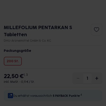
MILLEFOLIUM PENTARKAN S
Tabletten
DHU-Arzneimittel GmbH & Co. KG
Packungsgröße
200 St.
22,50 €
1, 3
inkl. MwSt. •
0,11 € / St.
4
Du erhältst voraussichtlich
5 PAYBACK
Punkte