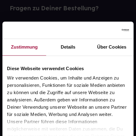
Fragen zu Deiner Bestellung?
Kontakt
FAQ
Zustimmung
Details
Über Cookies
Widerrufsformular
Diese Webseite verwendet Cookies
Wir verwenden Cookies, um Inhalte und Anzeigen zu
gesund.de
personalisieren, Funktionen für soziale Medien anbieten
zu können und die Zugriffe auf unsere Webseite zu
Über uns
analysieren. Außerdem geben wir Informationen zu
Deiner Verwendung unserer Webseite an unsere Partner
Karriere
für soziale Medien, Werbung und Analysen weiter.
Newsletter
Unsere Partner führen diese Informationen
möglicherweise mit weiteren Daten zusammen, die Du
Barrierefreiheitserklärung