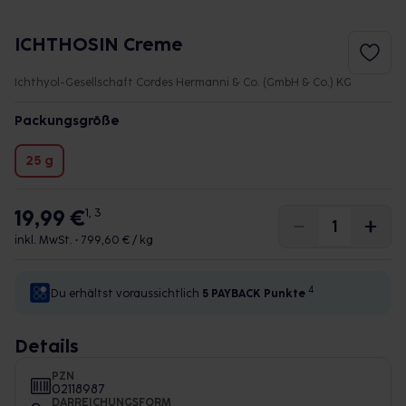
ICHTHOSIN Creme
Ichthyol-Gesellschaft Cordes Hermanni & Co. (GmbH & Co.) KG
Packungsgröße
25 g
19,99 €
1, 3
inkl. MwSt. •
799,60 € / kg
4
Du erhältst voraussichtlich
5 PAYBACK
Punkte
Details
PZN
02118987
DARREICHUNGSFORM