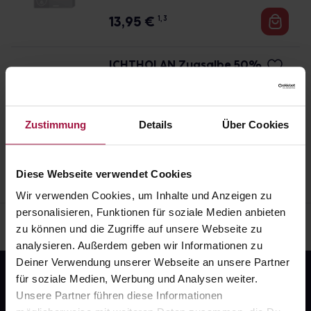
Angaben der Packungsbeilage abweichen. Da der
schon einige Zeit zurückliegt.
13,95
€
1, 3
Arzt sie individuell abstimmt, sollten Sie das
Arzneimittel daher nach seinen Anweisungen
anwenden.
ICHTHOLAN Zugsalbe 50%
15 g • 1.064,67 € / kg
Pflichtangaben und Details
15,97
€
1, 3
Zustimmung
Details
Über Cookies
Diese Webseite verwendet Cookies
Wir verwenden Cookies, um Inhalte und Anzeigen zu
personalisieren, Funktionen für soziale Medien anbieten
zu können und die Zugriffe auf unsere Webseite zu
analysieren. Außerdem geben wir Informationen zu
Deiner Verwendung unserer Webseite an unsere Partner
für soziale Medien, Werbung und Analysen weiter.
Unsere Partner führen diese Informationen