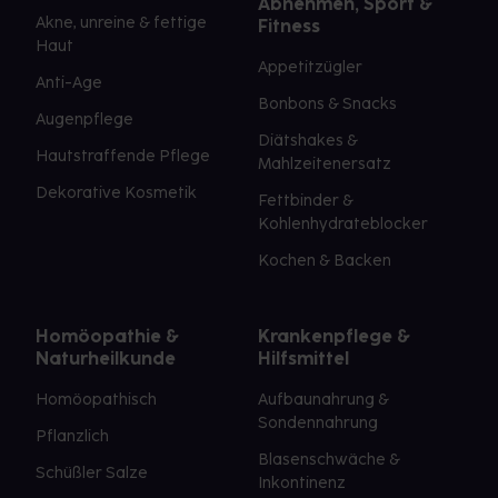
Abnehmen, Sport &
Akne, unreine & fettige
Fitness
Haut
Appetitzügler
Anti-Age
Bonbons & Snacks
Augenpflege
Diätshakes &
Hautstraffende Pflege
Mahlzeitenersatz
Dekorative Kosmetik
Fettbinder &
Kohlenhydrateblocker
Kochen & Backen
Homöopathie &
Krankenpflege &
Naturheilkunde
Hilfsmittel
Homöopathisch
Aufbaunahrung &
Sondennahrung
Pflanzlich
Blasenschwäche &
Schüßler Salze
Inkontinenz