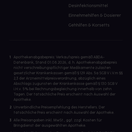
Desinfektionsmittel
Einnehmehilfen & Dosierer
Gehhilfen & Korsetts
1
Apothekenabgabepreis: Verkaufspreis gemäß ABDA-
Datenbank, Stand 01.08.2026, d. h. Apothekenabgabepreis
nicht verschreibungspflichtiger Medikamente zulasten
gesetzlicher Krankenkassen gemäß § 129 Abs. 5a SGB V i.V.m §§
2,3 der Arzneimittelpreisverordnung, abzüglich eines
Abschlags zugunsten der Krankenkasse gemäß § 130 SGB V
i.H.v. 5% bei Rechnungsbegleichung innerhalb von zehn
Tagen. Der tatsächliche Preis erscheint nach Auswahl der
Apotheke.
2
Unverbindliche Preisempfehlung des Herstellers. Der
tatsächliche Preis erscheint nach Auswahl der Apotheke.
3
Alle Preisangaben inkl. MwSt., ggf. zzgl. Kosten für
Bringdienst der ausgewählten Apotheke.