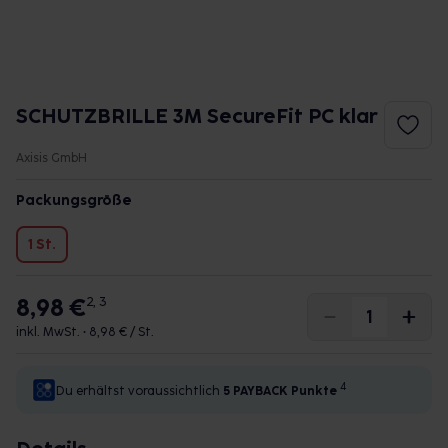
SCHUTZBRILLE 3M SecureFit PC klar
Axisis GmbH
Packungsgröße
1 St.
8,98 €
2, 3
inkl. MwSt. •
8,98 € / St.
4
Du erhältst voraussichtlich
5 PAYBACK
Punkte