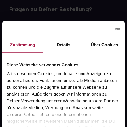
Fragen zu Deiner Bestellung?
Kontakt
FAQ
Zustimmung
Details
Über Cookies
Widerrufsformular
Diese Webseite verwendet Cookies
Wir verwenden Cookies, um Inhalte und Anzeigen zu
gesund.de
personalisieren, Funktionen für soziale Medien anbieten
zu können und die Zugriffe auf unsere Webseite zu
Über uns
analysieren. Außerdem geben wir Informationen zu
Deiner Verwendung unserer Webseite an unsere Partner
Karriere
für soziale Medien, Werbung und Analysen weiter.
Newsletter
Unsere Partner führen diese Informationen
möglicherweise mit weiteren Daten zusammen, die Du
Barrierefreiheitserklärung