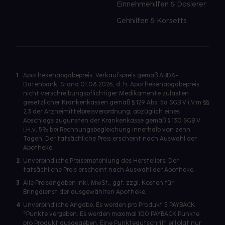
Einnehmehilfen & Dosierer
Gehhilfen & Korsetts
1
Apothekenabgabepreis: Verkaufspreis gemäß ABDA-
Datenbank, Stand 01.08.2026, d. h. Apothekenabgabepreis
nicht verschreibungspflichtiger Medikamente zulasten
gesetzlicher Krankenkassen gemäß § 129 Abs. 5a SGB V i.V.m §§
2,3 der Arzneimittelpreisverordnung, abzüglich eines
Abschlags zugunsten der Krankenkasse gemäß § 130 SGB V
i.H.v. 5% bei Rechnungsbegleichung innerhalb von zehn
Tagen. Der tatsächliche Preis erscheint nach Auswahl der
Apotheke.
2
Unverbindliche Preisempfehlung des Herstellers. Der
tatsächliche Preis erscheint nach Auswahl der Apotheke.
3
Alle Preisangaben inkl. MwSt., ggf. zzgl. Kosten für
Bringdienst der ausgewählten Apotheke.
4
Unverbindliche Angabe. Es werden pro Produkt 5 PAYBACK
°Punkte vergeben. Es werden maximal 100 PAYBACK Punkte
pro Produkt ausgegeben. Eine Punktegutschrift erfolgt nur