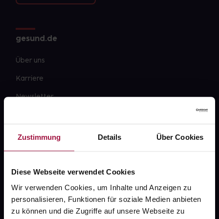
gesund.de
Über uns
Karriere
Newsletter
Barrierefreiheitserklärung
PAYBACK
Zustimmung
Details
Über Cookies
gesund-versorger.de
Sanitätshäuser
Diese Webseite verwendet Cookies
Datenschutz
Wir verwenden Cookies, um Inhalte und Anzeigen zu
personalisieren, Funktionen für soziale Medien anbieten
AGB
zu können und die Zugriffe auf unsere Webseite zu