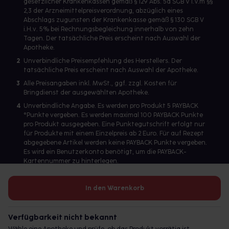
gesetzlicher Krankenkassen gemäß § 129 Abs. 5a SGB V i.V.m §§
2,3 der Arzneimittelpreisverordnung, abzüglich eines
Abschlags zugunsten der Krankenkasse gemäß § 130 SGB V
i.H.v. 5% bei Rechnungsbegleichung innerhalb von zehn
Tagen. Der tatsächliche Preis erscheint nach Auswahl der
Apotheke.
2
Unverbindliche Preisempfehlung des Herstellers. Der
tatsächliche Preis erscheint nach Auswahl der Apotheke.
3
Alle Preisangaben inkl. MwSt., ggf. zzgl. Kosten für
Bringdienst der ausgewählten Apotheke.
4
Unverbindliche Angabe. Es werden pro Produkt 5 PAYBACK
°Punkte vergeben. Es werden maximal 100 PAYBACK Punkte
pro Produkt ausgegeben. Eine Punktegutschrift erfolgt nur
für Produkte mit einem Einzelpreis ab 2 Euro. Für auf Rezept
abgegebene Artikel werden keine PAYBACK Punkte vergeben.
Es wird ein Benutzerkonto benötigt, um die PAYBACK-
Kartennummer zu hinterlegen.
In den Warenkorb
Betreiber des Portals und verantwortlich: gesund.de GmbH &
Co. KG, HRA 113699, Amtsgericht München
Verfügbarkeit nicht bekannt
© 2026 gesund.de GmbH & Co. KG