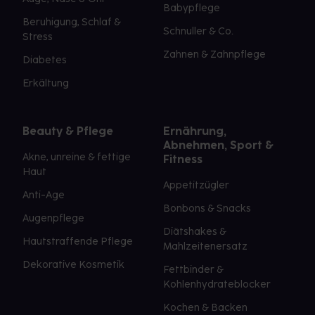
Babypflege
Beruhigung, Schlaf &
Schnuller & Co.
Stress
Zahnen & Zahnpflege
Diabetes
Erkältung
Beauty & Pflege
Ernährung,
Abnehmen, Sport &
Akne, unreine & fettige
Fitness
Haut
Appetitzügler
Anti-Age
Bonbons & Snacks
Augenpflege
Diätshakes &
Hautstraffende Pflege
Mahlzeitenersatz
Dekorative Kosmetik
Fettbinder &
Kohlenhydrateblocker
Kochen & Backen