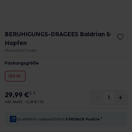
BERUHIGUNGS-DRAGEES Baldrian &
Hopfen
PharmaSGP GmbH
Packungsgröße
120 St.
29,99 €
2, 3
inkl. MwSt. •
0,25 € / St.
4
Du erhältst voraussichtlich
5 PAYBACK
Punkte