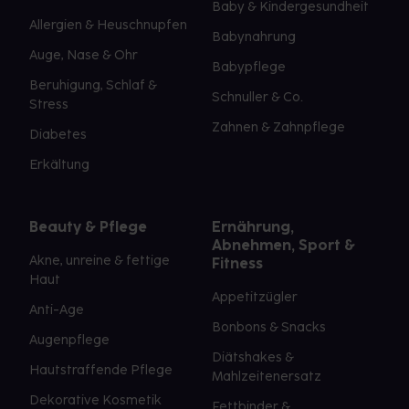
Baby & Kindergesundheit
Allergien & Heuschnupfen
Babynahrung
Auge, Nase & Ohr
Babypflege
Beruhigung, Schlaf &
Schnuller & Co.
Stress
Zahnen & Zahnpflege
Diabetes
Erkältung
Beauty & Pflege
Ernährung,
Abnehmen, Sport &
Akne, unreine & fettige
Fitness
Haut
Appetitzügler
Anti-Age
Bonbons & Snacks
Augenpflege
Diätshakes &
Hautstraffende Pflege
Mahlzeitenersatz
Dekorative Kosmetik
Fettbinder &