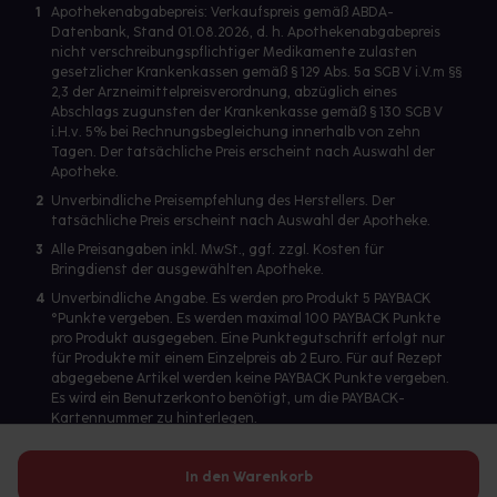
1
Apothekenabgabepreis: Verkaufspreis gemäß ABDA-
Datenbank, Stand 01.08.2026, d. h. Apothekenabgabepreis
nicht verschreibungspflichtiger Medikamente zulasten
gesetzlicher Krankenkassen gemäß § 129 Abs. 5a SGB V i.V.m §§
2,3 der Arzneimittelpreisverordnung, abzüglich eines
Abschlags zugunsten der Krankenkasse gemäß § 130 SGB V
i.H.v. 5% bei Rechnungsbegleichung innerhalb von zehn
Tagen. Der tatsächliche Preis erscheint nach Auswahl der
Apotheke.
2
Unverbindliche Preisempfehlung des Herstellers. Der
tatsächliche Preis erscheint nach Auswahl der Apotheke.
3
Alle Preisangaben inkl. MwSt., ggf. zzgl. Kosten für
Bringdienst der ausgewählten Apotheke.
4
Unverbindliche Angabe. Es werden pro Produkt 5 PAYBACK
°Punkte vergeben. Es werden maximal 100 PAYBACK Punkte
pro Produkt ausgegeben. Eine Punktegutschrift erfolgt nur
für Produkte mit einem Einzelpreis ab 2 Euro. Für auf Rezept
abgegebene Artikel werden keine PAYBACK Punkte vergeben.
Es wird ein Benutzerkonto benötigt, um die PAYBACK-
Kartennummer zu hinterlegen.
In den Warenkorb