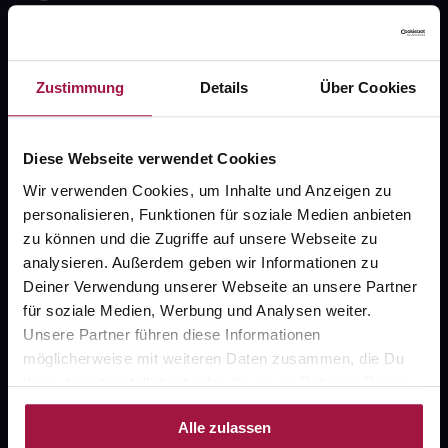
Widerrufsformular
Zustimmung
Details
Über Cookies
gesund.de
Diese Webseite verwendet Cookies
Über uns
Wir verwenden Cookies, um Inhalte und Anzeigen zu
personalisieren, Funktionen für soziale Medien anbieten
Karriere
zu können und die Zugriffe auf unsere Webseite zu
Newsletter
analysieren. Außerdem geben wir Informationen zu
Deiner Verwendung unserer Webseite an unsere Partner
Barrierefreiheitserklärung
für soziale Medien, Werbung und Analysen weiter.
PAYBACK
Unsere Partner führen diese Informationen
möglicherweise mit weiteren Daten zusammen, die Du
gesund-versorger.de
ihnen bereitgestellt hast oder die sie im Rahmen Deiner
Nutzung der Dienste gesammelt haben.
Sanitätshäuser
Alle zulassen
Datenschutz