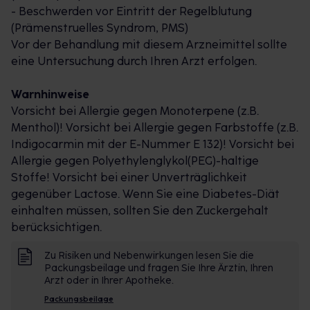
- Beschwerden vor Eintritt der Regelblutung
artig und nur in Agnucaston® 20 mg und Agnucaston®
(Prämenstruelles Syndrom, PMS)
enthalten.
Vor der Behandlung mit diesem Arzneimittel sollte
In den Tagen vor den Tagen
eine Untersuchung durch Ihren Arzt erfolgen.
Agnucaston® 20 mg lindert mit Hilfe der wirksamen
Heilkräfte des Keuschlamms, auch Mönchspfeffer
Warnhinweise
genannt, die PMS-Be- schwerden. Durch die
Vorsicht bei Allergie gegen Monoterpene (z.B.
Harmonisierung des hormonellen Ungleichgewichts
Menthol)! Vorsicht bei Allergie gegen Farbstoffe (z.B.
können so- wohl körperliche als auch psychische
Indigocarmin mit der E-Nummer E 132)! Vorsicht bei
PMS- Beschwerden effektiv gelindert werden.
Allergie gegen Polyethylenglykol(PEG)-haltige
Stoffe! Vorsicht bei einer Unverträglichkeit
gegenüber Lactose. Wenn Sie eine Diabetes-Diät
einhalten müssen, sollten Sie den Zuckergehalt
berücksichtigen.
Zu Risiken und Nebenwirkungen lesen Sie die
Packungsbeilage und fragen Sie Ihre Ärztin, Ihren
Arzt oder in Ihrer Apotheke.
Packungsbeilage