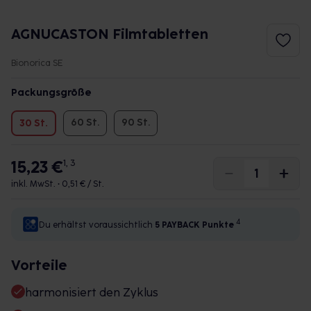
AGNUCASTON Filmtabletten
Bionorica SE
Packungsgröße
60 St.
90 St.
30 St.
15,23 €
1, 3
inkl. MwSt. •
0,51 € / St.
4
Du erhältst voraussichtlich
5 PAYBACK
Punkte
Vorteile
harmonisiert den Zyklus