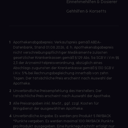
Einnehmehilfen & Dosierer
Gehhilfen & Korsetts
1
Apothekenabgabepreis: Verkaufspreis gemäß ABDA-
Datenbank, Stand 01.08.2026, d. h. Apothekenabgabepreis
nicht verschreibungspflichtiger Medikamente zulasten
gesetzlicher Krankenkassen gemäß § 129 Abs. 5a SGB V i.V.m §§
2,3 der Arzneimittelpreisverordnung, abzüglich eines
Abschlags zugunsten der Krankenkasse gemäß § 130 SGB V
i.H.v. 5% bei Rechnungsbegleichung innerhalb von zehn
Tagen. Der tatsächliche Preis erscheint nach Auswahl der
Apotheke.
2
Unverbindliche Preisempfehlung des Herstellers. Der
tatsächliche Preis erscheint nach Auswahl der Apotheke.
3
Alle Preisangaben inkl. MwSt., ggf. zzgl. Kosten für
Bringdienst der ausgewählten Apotheke.
4
Unverbindliche Angabe. Es werden pro Produkt 5 PAYBACK
°Punkte vergeben. Es werden maximal 100 PAYBACK Punkte
pro Produkt ausgegeben. Eine Punktegutschrift erfolgt nur