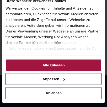
Diese Webseite verwendet Cookies
Angaben der Packungsbeilage abweichen. Da der
Wir verwenden Cookies, um Inhalte und Anzeigen zu
Arzt sie individuell abstimmt, sollten Sie das
CEFANORM Hartkapseln
personalisieren, Funktionen für soziale Medien anbieten
Arzneimittel daher nach seinen Anweisungen
100 St. • 0,22 € / St.
zu können und die Zugriffe auf unsere Webseite zu
Pflichtangaben und Details
anwenden.
analysieren. Außerdem geben wir Informationen zu
22,42
€
1, 3
Deiner Verwendung unserer Webseite an unsere Partner
für soziale Medien, Werbung und Analysen weiter.
Unsere Partner führen diese Informationen
möglicherweise mit weiteren Daten zusammen, die Du
ihnen bereitgestellt hast oder die sie im Rahmen Deiner
Nutzung der Dienste gesammelt haben.
Alle zulassen
Anpassen
Ablehnen