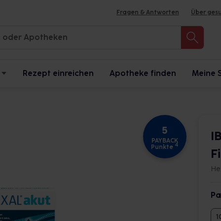
Fragen & Antworten
Über ges
Rezept einreichen
Apotheke finden
Meine 
5
I
PAYBACK
4
Punkte
F
He
Pa
1