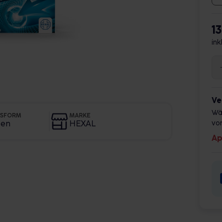
1
ink
Ve
Wä
GSFORM
MARKE
ten
HEXAL
vor
Ap