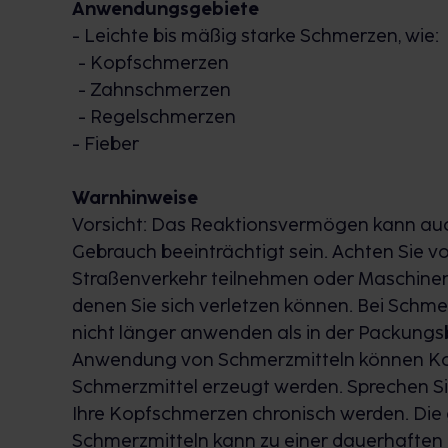
Anwendungsgebiete
* Leichte bis mäßig starke Schmerzen, z. B. Kopf-, Zahn- und 
- Leichte bis mäßig starke Schmerzen, wie:
- Kopfschmerzen
Mit dem bewährten Wirkstoff Ibuprofen ®
- Zahnschmerzen
IbuHEXAL akut 400 mg Filmtabletten entha
- Regelschmerzen
Ibuprofen. Der Inhaltsstoff verfügt nicht n
- Fieber
fiebersenkende Eigenschaften, sondern wi
Das Wirkprinzip basiert auf der Hemmung s
Warnhinweise
Entstehung von Fieber, Schmerzen und entzü
Vorsicht: Das Reaktionsvermögen kann 
Werden die körpereigenen Botenstoffe nicht
Gebrauch beeinträchtigt sein. Achten Sie v
Schmerzempfinden aus. Der Wirkstoff kann
Straßenverkehr teilnehmen oder Maschinen 
Kindern ab 6 Jahren verabreicht werden.
denen Sie sich verletzen können. Bei Schme
nicht länger anwenden als in der Packungs
ANWENDUNGSEMPFEHLUNG
Anwendung von Schmerzmitteln können Kop
Erwachsene und Jugendliche ab 12 Jahren ne
Schmerzmittel erzeugt werden. Sprechen Sie
Filmtablette IbuHEXAL® akut 400 mg Filmtab
Ihre Kopfschmerzen chronisch werden. D
Flüssigkeit (z. B. einem Glas Wasser) ein. 
Schmerzmitteln kann zu einer dauerhaften