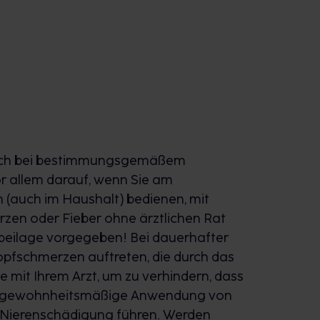
Regelschmerzen
lten den bewährten Wirkstoff
ur über schmerzstillende und
rkt gleichzeitig entzündungshemmend.
ogenannter Prostaglandine, die an der
ndlichen Prozessen beteiligt sind.
auch bei bestimmungsgemäßem
 mehr gebildet, bleibt das
or allem darauf, wenn Sie am
 bei altersgerechter Dosierung auch
(auch im Haushalt) bedienen, mit
rzen oder Fieber ohne ärztlichen Rat
beilage vorgegeben! Bei dauerhafter
fschmerzen auftreten, die durch das
hmen als Einzeldosis 1⁄2 oder 1
 mit Ihrem Arzt, um zu verhindern, dass
letten unzerkaut mit reichlich
ie gewohnheitsmäßige Anwendung von
Bei Bedarf kann nach mindestens 6
 Nierenschädigung führen. Werden