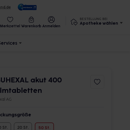
und.de
BESTELLUNG BEI
Apotheke wählen
Merkzettel
Warenkorb
Anmelden
Services
BUHEXAL akut 400
ilmtabletten
xal AG
ckungsgröße
0 St.
20 St.
50 St.