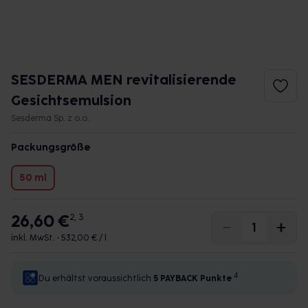
SESDERMA MEN revitalisierende
Gesichtsemulsion
Sesderma Sp. z o.o.
Packungsgröße
50 ml
26,60 €
2, 3
inkl. MwSt. •
532,00 € / l
4
Du erhältst voraussichtlich
5 PAYBACK
Punkte