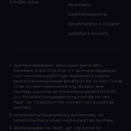
Schüßler Salze
Inkontinenz
Desinfektionsmittel
Einnehmehilfen & Dosierer
Gehhilfen & Korsetts
1
Apothekenabgabepreis: Verkaufspreis gemäß ABDA-
Datenbank, Stand 01.08.2026, d. h. Apothekenabgabepreis
nicht verschreibungspflichtiger Medikamente zulasten
gesetzlicher Krankenkassen gemäß § 129 Abs. 5a SGB V i.V.m §§
2,3 der Arzneimittelpreisverordnung, abzüglich eines
Abschlags zugunsten der Krankenkasse gemäß § 130 SGB V
i.H.v. 5% bei Rechnungsbegleichung innerhalb von zehn
Tagen. Der tatsächliche Preis erscheint nach Auswahl der
Apotheke.
2
Unverbindliche Preisempfehlung des Herstellers. Der
tatsächliche Preis erscheint nach Auswahl der Apotheke.
3
Alle Preisangaben inkl. MwSt., ggf. zzgl. Kosten für