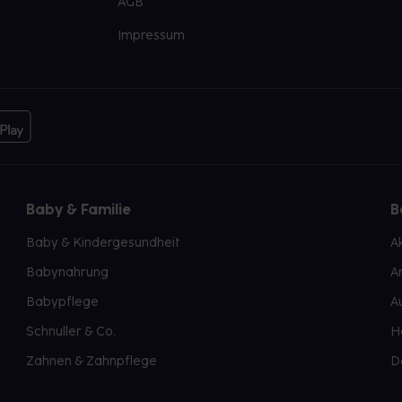
AGB
Impressum
Baby & Familie
B
Baby & Kindergesundheit
A
Babynahrung
A
Babypflege
A
Schnuller & Co.
H
Zahnen & Zahnpflege
D