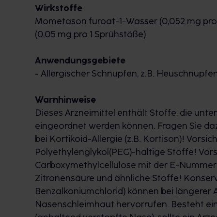
Wirkstoffe
Mometason furoat-1-Wasser (0,052 mg pro
(0,05 mg pro 1 Sprühstöße)
Anwendungsgebiete
- Allergischer Schnupfen, z.B. Heuschnupfe
Warnhinweise
Dieses Arzneimittel enthält Stoffe, die un
eingeordnet werden können. Fragen Sie dazu
bei Kortikoid-Allergie (z.B. Kortison)! Vorsic
Polyethylenglykol(PEG)-haltige Stoffe! Vorsi
Carboxymethylcellulose mit der E-Nummer E
Zitronensäure und ähnliche Stoffe! Konserv
Benzalkoniumchlorid) können bei längerer
Nasenschleimhaut hervorrufen. Besteht ein