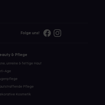
Folge uns!
eauty & Pflege
kne, unreine & fettige Haut
nti-Age
ugenpflege
autstraffende Pflege
ekorative Kosmetik