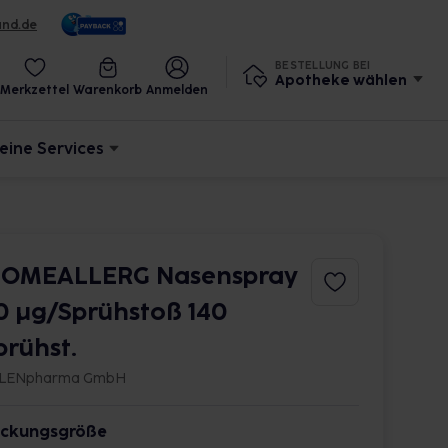
und.de
BESTELLUNG BEI
Apotheke wählen
Merkzettel
Warenkorb
Anmelden
eine Services
OMEALLERG Nasenspray
0 μg/Sprühstoß 140
prühst.
LENpharma GmbH
ckungsgröße