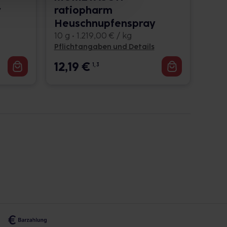
y
ratiopharm
Heuschnupfenspray
10 g • 1.219,00 € / kg
Pflichtangaben und Details
12,19
€
1, 3