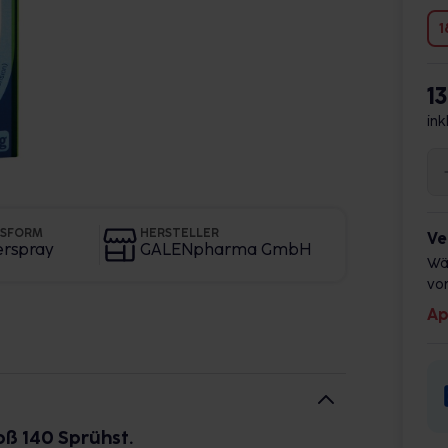
1
1
ink
GSFORM
HERSTELLER
Ve
erspray
GALENpharma GmbH
Wä
vor
Ap
ß 140 Sprühst.