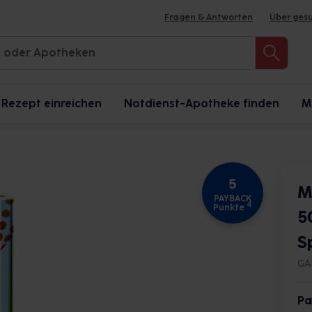
Fragen & Antworten
Über ges
Rezept einreichen
Notdienst-Apotheke finden
M
5
M
PAYBACK
4
Punkte
5
S
GA
Pa