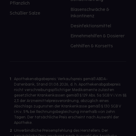
Pflanzlich
Blasenschwäche &
Schüßler Salze
Inkontinenz
Desinfektionsmittel
Einnehmehilfen & Dosierer
Gehhilfen & Korsetts
1
Apothekenabgabepreis: Verkaufspreis gemäß ABDA-
Datenbank, Stand 01.08.2026, d. h. Apothekenabgabepreis
nicht verschreibungspflichtiger Medikamente zulasten
gesetzlicher Krankenkassen gemäß § 129 Abs. 5a SGB V i.V.m §§
2,3 der Arzneimittelpreisverordnung, abzüglich eines
Abschlags zugunsten der Krankenkasse gemäß § 130 SGB V
i.H.v. 5% bei Rechnungsbegleichung innerhalb von zehn
Tagen. Der tatsächliche Preis erscheint nach Auswahl der
Apotheke.
2
Unverbindliche Preisempfehlung des Herstellers. Der