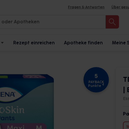
Fragen & Antworten
Über ges
Rezept einreichen
Apotheke finden
Meine 
5
T
PAYBACK
4
Punkte
|
Es
Pa
1