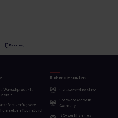
e
Sicher einkaufen
te Wunschprodukte
SSL-Verschlüsselung
lbereit
Software Made in
ür sofort verfügbare
Germany
st am selben Tag möglich
ISO-zertifiziertes