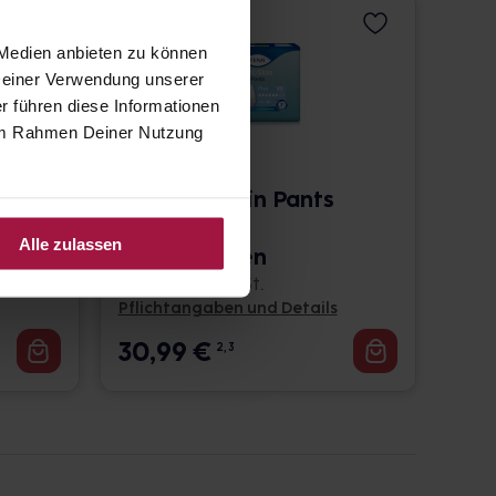
 Medien anbieten zu können
 Deiner Verwendung unserer
r führen diese Informationen
e im Rahmen Deiner Nutzung
TENA Proskin Pants
Plus XS |
Alle zulassen
Einweghosen
14 St. • 2,21 € / St.
Pflichtangaben und Details
30,99
€
2, 3