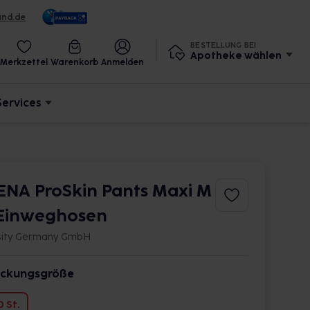
und.de
BESTELLUNG BEI
Apotheke wählen
Merkzettel
Warenkorb
Anmelden
Services
ENA ProSkin Pants Maxi M
 Einweghosen
sity Germany GmbH
ckungsgröße
0 St.