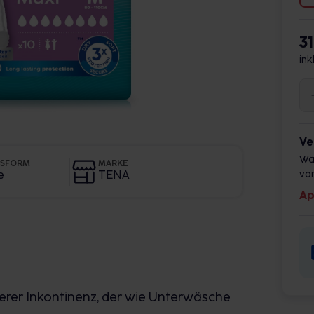
3
ink
Ve
Wä
GSFORM
MARKE
e
TENA
vor
Ap
erer Inkontinenz, der wie Unterwäsche