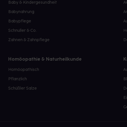
Baby & Kindergesundheit
A
Babynahrung
A
Babypflege
A
Schnuller & Co.
H
Zahnen & Zahnpflege
D
Homöopathie & Naturheilkunde
K
Homöopathisch
A
Pflanzlich
B
Schüßler Salze
D
E
G