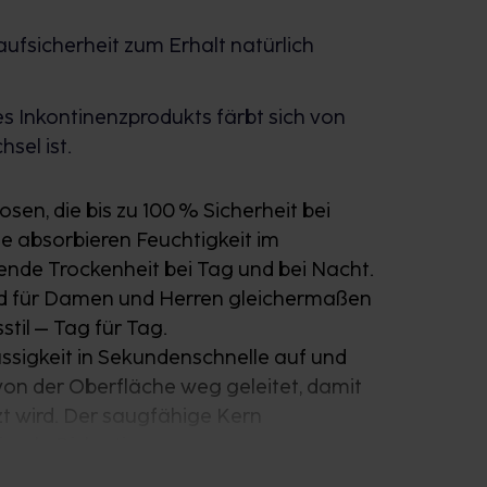
aufsicherheit zum Erhalt natürlich
s Inkontinenzprodukts färbt sich von
sel ist.
en, die bis zu 100 % Sicherheit bei
e absorbieren Feuchtigkeit im
nde Trockenheit bei Tag und bei Nacht.
nd für Damen und Herren gleichermaßen
stil – Tag für Tag.
sigkeit in Sekundenschnelle auf und
h von der Oberfläche weg geleitet, damit
zt wird. Der saugfähige Kern
imale Diskretion.
en TENA ProSkin Pants optimalen