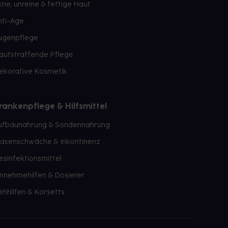
kne, unreine & fettige Haut
nti-Age
ugenpflege
autstraffende Pflege
ekorative Kosmetik
rankenpflege & Hilfsmittel
ufbaunahrung & Sondennahrung
lasenschwäche & Inkontinenz
esinfektionsmittel
innehmehilfen & Dosierer
ehhilfen & Korsetts