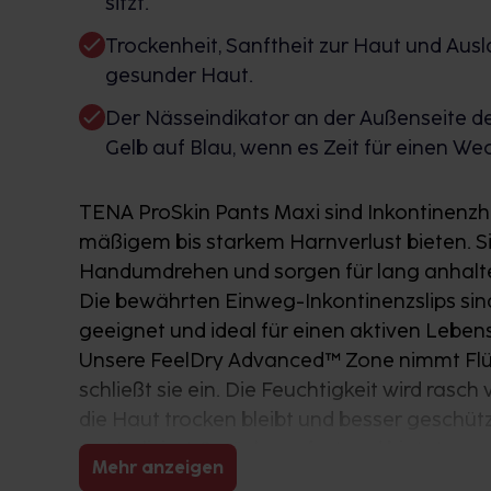
sitzt.
Trockenheit, Sanftheit zur Haut und Ausl
gesunder Haut.
Der Nässeindikator an der Außenseite de
Gelb auf Blau, wenn es Zeit für einen Wech
TENA ProSkin Pants Maxi sind Inkontinenzhos
mäßigem bis starkem Harnverlust bieten. Si
Handumdrehen und sorgen für lang anhalte
Die bewährten Einweg-Inkontinenzslips si
geeignet und ideal für einen aktiven Lebens
Unsere FeelDry Advanced™ Zone nimmt Flüs
schließt sie ein. Die Feuchtigkeit wird rasc
die Haut trocken bleibt und besser geschüt
neutralisiert Gerüche sofort und bietet max
Mehr anzeigen
Mit ihrer körpernahen Passform garantier