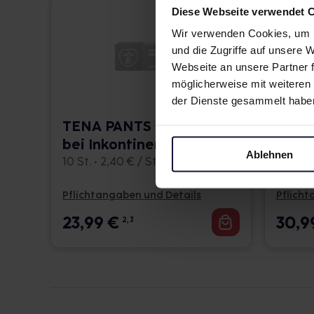
Diese Webseite verwendet 
Wir verwenden Cookies, um I
und die Zugriffe auf unsere
Webseite an unsere Partner f
möglicherweise mit weiteren
der Dienste gesammelt habe
TENA PANTS Plus L
TENA 
bei Inkontinenz
Plus 
Ablehnen
10 St. • 2,40 € / St.
14 St. •
Pflichtangaben und Details
Pflicht
23,99
€
30,9
2, 3