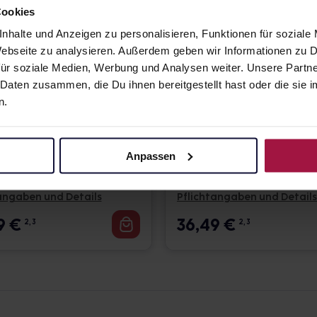
Cookies
nhalte und Anzeigen zu personalisieren, Funktionen für soziale
 Webseite zu analysieren. Außerdem geben wir Informationen zu
ür soziale Medien, Werbung und Analysen weiter. Unsere Partne
 Daten zusammen, die Du ihnen bereitgestellt hast oder die si
n.
Proskin Pants
TENA Proskin Pants
S | Einweghosen
Plus XL |
Anpassen
Einweghosen
 2,21 € / St.
12 St. • 3,04 € / St.
angaben und Details
Pflichtangaben und Details
9
€
36,49
€
2, 3
2, 3