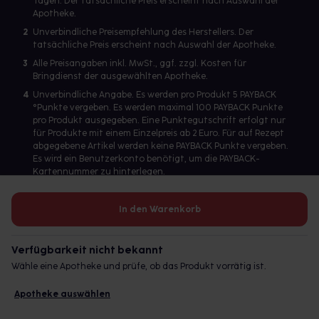
Tagen. Der tatsächliche Preis erscheint nach Auswahl der
Apotheke.
2
Unverbindliche Preisempfehlung des Herstellers. Der
tatsächliche Preis erscheint nach Auswahl der Apotheke.
3
Alle Preisangaben inkl. MwSt., ggf. zzgl. Kosten für
Bringdienst der ausgewählten Apotheke.
4
Unverbindliche Angabe. Es werden pro Produkt 5 PAYBACK
°Punkte vergeben. Es werden maximal 100 PAYBACK Punkte
pro Produkt ausgegeben. Eine Punktegutschrift erfolgt nur
für Produkte mit einem Einzelpreis ab 2 Euro. Für auf Rezept
abgegebene Artikel werden keine PAYBACK Punkte vergeben.
Es wird ein Benutzerkonto benötigt, um die PAYBACK-
Kartennummer zu hinterlegen.
In den Warenkorb
Betreiber des Portals und verantwortlich: gesund.de GmbH &
Co. KG, HRA 113699, Amtsgericht München
Verfügbarkeit nicht bekannt
© 2026 gesund.de GmbH & Co. KG
Wähle eine Apotheke und prüfe, ob das Produkt vorrätig ist.
Apotheke auswählen