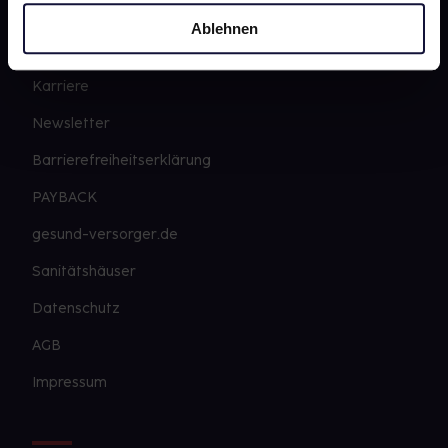
gesund.de
Ablehnen
Über uns
Karriere
Newsletter
Barrierefreiheitserklärung
PAYBACK
gesund-versorger.de
Sanitätshäuser
Datenschutz
AGB
Impressum