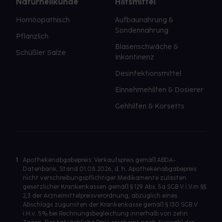
Naturheilkunde
Hilfsmittel
Homöopathisch
Aufbaunahrung &
Sondennahrung
Pflanzlich
Blasenschwäche &
Schüßler Salze
Inkontinenz
Desinfektionsmittel
Einnehmehilfen & Dosierer
Gehhilfen & Korsetts
1
Apothekenabgabepreis: Verkaufspreis gemäß ABDA-
Datenbank, Stand 01.08.2026, d. h. Apothekenabgabepreis
nicht verschreibungspflichtiger Medikamente zulasten
gesetzlicher Krankenkassen gemäß § 129 Abs. 5a SGB V i.V.m §§
2,3 der Arzneimittelpreisverordnung, abzüglich eines
Abschlags zugunsten der Krankenkasse gemäß § 130 SGB V
i.H.v. 5% bei Rechnungsbegleichung innerhalb von zehn