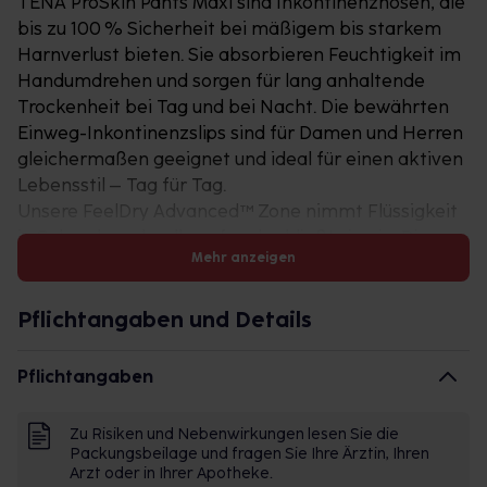
TENA ProSkin Pants Maxi sind Inkontinenzhosen, die
bis zu 100 % Sicherheit bei mäßigem bis starkem
Harnverlust bieten. Sie absorbieren Feuchtigkeit im
Handumdrehen und sorgen für lang anhaltende
Trockenheit bei Tag und bei Nacht. Die bewährten
Einweg-Inkontinenzslips sind für Damen und Herren
gleichermaßen geeignet und ideal für einen aktiven
Lebensstil – Tag für Tag.
Unsere FeelDry Advanced™ Zone nimmt Flüssigkeit
in Sekundenschnelle auf und schließt sie ein. Die
Mehr anzeigen
Feuchtigkeit wird rasch von der Oberfläche weg
geleitet, damit die Haut trocken bleibt und besser
geschützt wird. Der saugfähige Kern neutralisiert
Pflichtangaben und Details
Gerüche sofort und bietet maximale Diskretion.
Mit ihrer körpernahen Passform garantieren TENA
Pflichtangaben
ProSkin Pants optimalen Tragekomfort. Das
atmungsaktive Stretch-Material fühlt sich ähnlich
Zu Risiken und Nebenwirkungen lesen Sie die
wie Textil an und gibt ein Gefühl der Sicherheit, ohne
Packungsbeilage und fragen Sie Ihre Ärztin, Ihren
die Bewegungsfreiheit einzuschränken. Und dank
Arzt oder in Ihrer Apotheke.