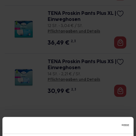
TENA Proskin Pants Plus XL |
Einweghosen
12 St. • 3,04 € / St.
Pflichtangaben und Details
36,49
€
2, 3
TENA Proskin Pants Plus XS |
Einweghosen
14 St. • 2,21 € / St.
Pflichtangaben und Details
30,99
€
2, 3