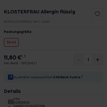
KLOSTERFRAU Allergin flüssig
MCM KLOSTERFRAU Vertr. GmbH
Packungsgröße
30 ml
11,80 €
1, 3
inkl. MwSt. •
393,33 € / l
4
Du erhältst voraussichtlich
5 PAYBACK
Punkte
Details
PZN
02855556
DARREICHUNGSFORM