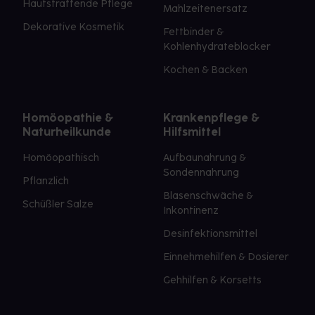
Hautstraffende Pflege
Mahlzeitenersatz
Dekorative Kosmetik
Fettbinder &
Kohlenhydrateblocker
Kochen & Backen
Homöopathie &
Krankenpflege &
Naturheilkunde
Hilfsmittel
Homöopathisch
Aufbaunahrung &
Sondennahrung
Pflanzlich
Blasenschwäche &
Schüßler Salze
Inkontinenz
Desinfektionsmittel
Einnehmehilfen & Dosierer
Gehhilfen & Korsetts