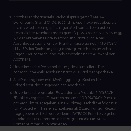
1
Apothekenabgabepreis: Verkaufspreis gemäß ABDA-
Datenbank, Stand 01.08.2026, d. h. Apothekenabgabepreis
nicht verschreibungspflichtiger Medikamente zulasten
gesetzlicher Krankenkassen gemäß § 129 Abs. 5a SGB V i.V.m §§
2,3 der Arzneimittelpreisverordnung, abzüglich eines
Abschlags zugunsten der Krankenkasse gemäß § 130 SGB V
i.H.v. 5% bei Rechnungsbegleichung innerhalb von zehn
Tagen. Der tatsächliche Preis erscheint nach Auswahl der
Apotheke.
2
Unverbindliche Preisempfehlung des Herstellers. Der
tatsächliche Preis erscheint nach Auswahl der Apotheke.
3
Alle Preisangaben inkl. MwSt., ggf. zzgl. Kosten für
Bringdienst der ausgewählten Apotheke.
4
Unverbindliche Angabe. Es werden pro Produkt 5 PAYBACK
°Punkte vergeben. Es werden maximal 100 PAYBACK Punkte
pro Produkt ausgegeben. Eine Punktegutschrift erfolgt nur
für Produkte mit einem Einzelpreis ab 2 Euro. Für auf Rezept
abgegebene Artikel werden keine PAYBACK Punkte vergeben.
Es wird ein Benutzerkonto benötigt, um die PAYBACK-
Kartennummer zu hinterlegen.