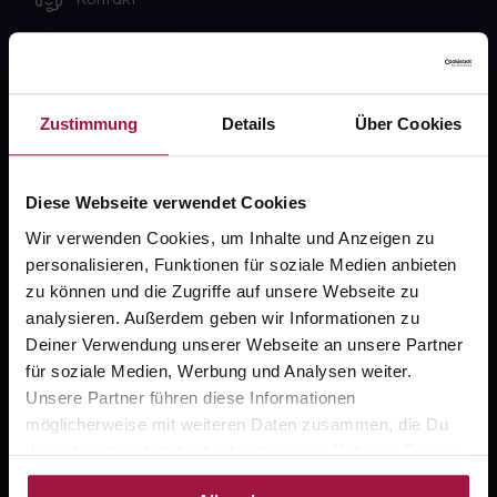
FAQ
Widerrufsformular
Zustimmung
Details
Über Cookies
Diese Webseite verwendet Cookies
gesund.de
Wir verwenden Cookies, um Inhalte und Anzeigen zu
Über uns
personalisieren, Funktionen für soziale Medien anbieten
zu können und die Zugriffe auf unsere Webseite zu
Karriere
analysieren. Außerdem geben wir Informationen zu
Newsletter
Deiner Verwendung unserer Webseite an unsere Partner
für soziale Medien, Werbung und Analysen weiter.
Barrierefreiheitserklärung
Unsere Partner führen diese Informationen
PAYBACK
möglicherweise mit weiteren Daten zusammen, die Du
ihnen bereitgestellt hast oder die sie im Rahmen Deiner
gesund-versorger.de
Nutzung der Dienste gesammelt haben.