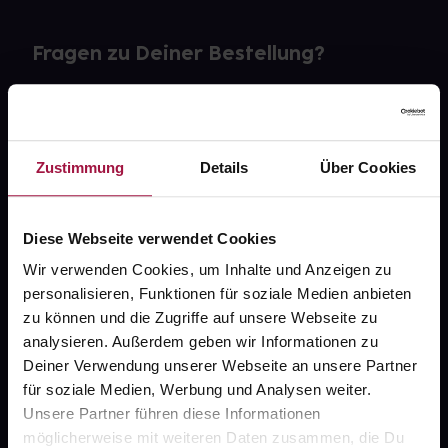
Fragen zu Deiner Bestellung?
Kontakt
FAQ
Zustimmung
Details
Über Cookies
Widerrufsformular
Diese Webseite verwendet Cookies
Wir verwenden Cookies, um Inhalte und Anzeigen zu
personalisieren, Funktionen für soziale Medien anbieten
gesund.de
zu können und die Zugriffe auf unsere Webseite zu
analysieren. Außerdem geben wir Informationen zu
Über uns
Deiner Verwendung unserer Webseite an unsere Partner
Karriere
für soziale Medien, Werbung und Analysen weiter.
Unsere Partner führen diese Informationen
Newsletter
möglicherweise mit weiteren Daten zusammen, die Du