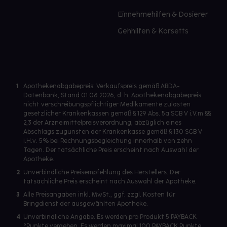
Einnehmehilfen & Dosierer
Gehhilfen & Korsetts
1
Apothekenabgabepreis: Verkaufspreis gemäß ABDA-
Datenbank, Stand 01.08.2026, d. h. Apothekenabgabepreis
nicht verschreibungspflichtiger Medikamente zulasten
gesetzlicher Krankenkassen gemäß § 129 Abs. 5a SGB V i.V.m §§
2,3 der Arzneimittelpreisverordnung, abzüglich eines
Abschlags zugunsten der Krankenkasse gemäß § 130 SGB V
i.H.v. 5% bei Rechnungsbegleichung innerhalb von zehn
Tagen. Der tatsächliche Preis erscheint nach Auswahl der
Apotheke.
2
Unverbindliche Preisempfehlung des Herstellers. Der
tatsächliche Preis erscheint nach Auswahl der Apotheke.
3
Alle Preisangaben inkl. MwSt., ggf. zzgl. Kosten für
Bringdienst der ausgewählten Apotheke.
4
Unverbindliche Angabe. Es werden pro Produkt 5 PAYBACK
°Punkte vergeben. Es werden maximal 100 PAYBACK Punkte