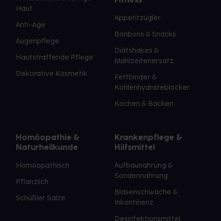
Haut
Appetitzügler
Anti-Age
Bonbons & Snacks
Augenpflege
Diätshakes &
Hautstraffende Pflege
Mahlzeitenersatz
Dekorative Kosmetik
Fettbinder &
Kohlenhydrateblocker
Kochen & Backen
Homöopathie &
Krankenpflege &
Naturheilkunde
Hilfsmittel
Homöopathisch
Aufbaunahrung &
Sondennahrung
Pflanzlich
Blasenschwäche &
Schüßler Salze
Inkontinenz
Desinfektionsmittel