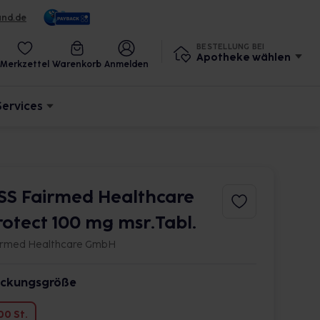
und.de
BESTELLUNG BEI
Apotheke wählen
Merkzettel
Warenkorb
Anmelden
Services
SS Fairmed Healthcare
rotect 100 mg msr.Tabl.
irmed Healthcare GmbH
ckungsgröße
00 St.