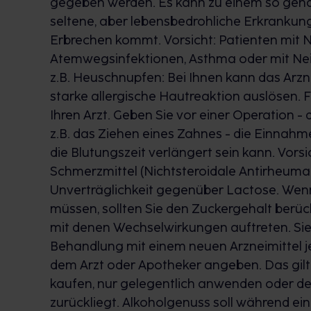
gegeben werden. Es kann zu einem so ge
seltene, aber lebensbedrohliche Erkrankung
Erbrechen kommt. Vorsicht: Patienten mit 
Atemwegsinfektionen, Asthma oder mit Nei
z.B. Heuschnupfen: Bei Ihnen kann das Arzn
starke allergische Hautreaktion auslösen.
Ihren Arzt. Geben Sie vor einer Operation - 
z.B. das Ziehen eines Zahnes - die Einnah
die Blutungszeit verlängert sein kann. Vors
Schmerzmittel (Nichtsteroidale Antirheumati
Unverträglichkeit gegenüber Lactose. Wenn
müssen, sollten Sie den Zuckergehalt berüc
mit denen Wechselwirkungen auftreten. Sie
Behandlung mit einem neuen Arzneimittel j
dem Arzt oder Apotheker angeben. Das gilt a
kaufen, nur gelegentlich anwenden oder d
zurückliegt. Alkoholgenuss soll während ei