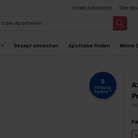
Fragen & Antworten
Über ges
Rezept einreichen
Apotheke finden
Meine 
5
A
PAYBACK
4
Punkte
P
Fa
Pa
1