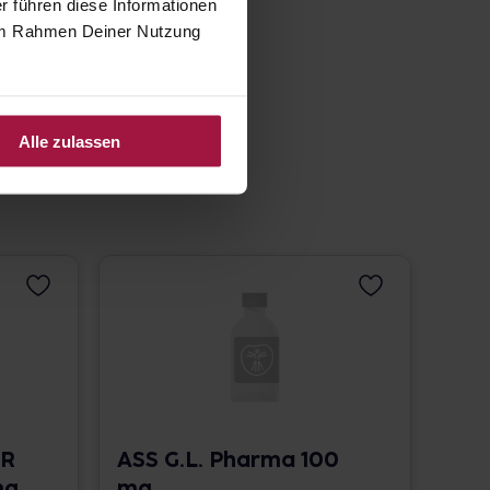
r führen diese Informationen
e im Rahmen Deiner Nutzung
Alle zulassen
UR
ASS G.L. Pharma 100
mg
mg