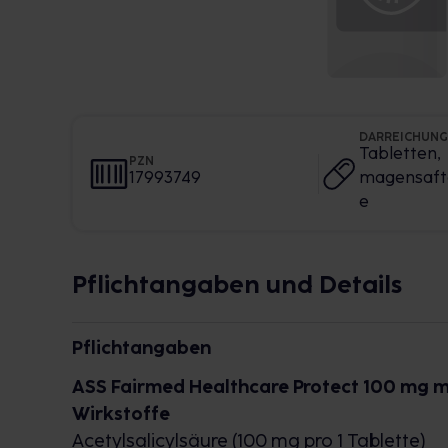
DARREICHUN
Tabletten,
PZN
17993749
magensaft
e
Pflichtangaben und Details
Pflichtangaben
ASS Fairmed Healthcare Protect 100 mg m
Wirkstoffe
Acetylsalicylsäure (100 mg pro 1 Tablette)