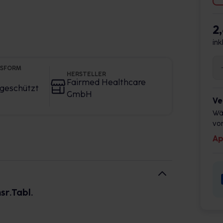
2
ink
GSFORM
HERSTELLER
Fairmed Healthcare
geschützt
GmbH
Ve
Wä
vor
Ap
sr.Tabl.