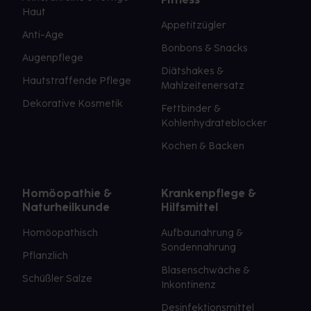
Haut
Appetitzügler
Anti-Age
Bonbons & Snacks
Augenpflege
Diätshakes &
Hautstraffende Pflege
Mahlzeitenersatz
Dekorative Kosmetik
Fettbinder &
Kohlenhydrateblocker
Kochen & Backen
Homöopathie &
Krankenpflege &
Naturheilkunde
Hilfsmittel
Homöopathisch
Aufbaunahrung &
Sondennahrung
Pflanzlich
Blasenschwäche &
Schüßler Salze
Inkontinenz
Desinfektionsmittel