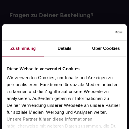
Fragen zu Deiner Bestellung?
Kontakt
FAQ
Zustimmung
Details
Über Cookies
Widerrufsformular
Diese Webseite verwendet Cookies
Wir verwenden Cookies, um Inhalte und Anzeigen zu
personalisieren, Funktionen für soziale Medien anbieten
gesund.de
zu können und die Zugriffe auf unsere Webseite zu
analysieren. Außerdem geben wir Informationen zu
Über uns
Deiner Verwendung unserer Webseite an unsere Partner
Karriere
für soziale Medien, Werbung und Analysen weiter.
Unsere Partner führen diese Informationen
Newsletter
möglicherweise mit weiteren Daten zusammen, die Du