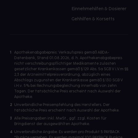
Einnehmehilfen & Dosierer
Gehhilfen & Korsetts
1
Apothekenabgabepreis: Verkaufspreis gemäß ABDA-
Datenbank, Stand 01.08.2026, d. h. Apothekenabgabepreis
nicht verschreibungspflichtiger Medikamente zulasten
gesetzlicher Krankenkassen gemäß § 129 Abs. 5a SGB V i.V.m §§
2,3 der Arzneimittelpreisverordnung, abzüglich eines
Abschlags zugunsten der Krankenkasse gemäß § 130 SGB V
i.H.v. 5% bei Rechnungsbegleichung innerhalb von zehn
Tagen. Der tatsächliche Preis erscheint nach Auswahl der
Apotheke.
2
Unverbindliche Preisempfehlung des Herstellers. Der
tatsächliche Preis erscheint nach Auswahl der Apotheke.
3
Alle Preisangaben inkl. MwSt., ggf. zzgl. Kosten für
Bringdienst der ausgewählten Apotheke.
4
Unverbindliche Angabe. Es werden pro Produkt 5 PAYBACK
°Punkte vergeben. Es werden maximal 100 PAYBACK Punkte