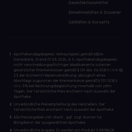
Desinfektionsmittel
Einnehmehilfen & Dosierer
Gehhilfen & Korsetts
1
Apothekenabgabepreis: Verkaufspreis gemäß ABDA-
Datenbank, Stand 01.08.2026, d. h. Apothekenabgabepreis
nicht verschreibungspflichtiger Medikamente zulasten
gesetzlicher Krankenkassen gemäß § 129 Abs. 5a SGB V i.V.m §§
2,3 der Arzneimittelpreisverordnung, abzüglich eines
Abschlags zugunsten der Krankenkasse gemäß § 130 SGB V
i.H.v. 5% bei Rechnungsbegleichung innerhalb von zehn
Tagen. Der tatsächliche Preis erscheint nach Auswahl der
Apotheke.
2
Unverbindliche Preisempfehlung des Herstellers. Der
tatsächliche Preis erscheint nach Auswahl der Apotheke.
3
Alle Preisangaben inkl. MwSt., ggf. zzgl. Kosten für
Bringdienst der ausgewählten Apotheke.
4
Unverbindliche Angabe. Es werden pro Produkt 5 PAYBACK