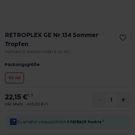
RETROPLEX GE Nr.134 Sommer
Tropfen
Hofmann & Sommer GmbH & Co. KG
Packungsgröße
50 ml
22,15 €
1, 3
inkl. MwSt. •
443,00 € / l
4
Du erhältst voraussichtlich
5 PAYBACK
Punkte