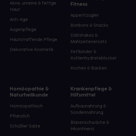
Akne, unreine & fettige
Fitness
Haut
Appetitzügler
Anti-Age
Bonbons & Snacks
Augenpflege
Diätshakes &
Hautstraffende Pflege
Mahlzeitenersatz
Dekorative Kosmetik
Fettbinder &
Kohlenhydrateblocker
Kochen & Backen
Homöopathie &
Krankenpflege &
Naturheilkunde
Hilfsmittel
Homöopathisch
Aufbaunahrung &
Sondennahrung
Pflanzlich
Blasenschwäche &
Schüßler Salze
Inkontinenz