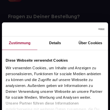
Fragen zu Deiner Bestellung?
Kontakt
FAQ
Zustimmung
Details
Über Cookies
Widerrufsformular
Diese Webseite verwendet Cookies
Wir verwenden Cookies, um Inhalte und Anzeigen zu
personalisieren, Funktionen für soziale Medien anbieten
gesund.de
zu können und die Zugriffe auf unsere Webseite zu
analysieren. Außerdem geben wir Informationen zu
Über uns
Deiner Verwendung unserer Webseite an unsere Partner
Karriere
für soziale Medien, Werbung und Analysen weiter.
Unsere Partner führen diese Informationen
Newsletter
möglicherweise mit weiteren Daten zusammen, die Du